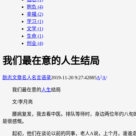
抱负
(4)
幸福
(2)
学习
(1)
文学
(1)
生命
(1)
创业
(4)
我们最在意的人生结局
+
-
励志文章
名人名言语录
2019-11-20 9:27:42
885
A
A
我们最在意的
人生
结局
文/李月亮
腰病复发，我去看中医。排队等待时，身边两位年约八旬的
是很感慨。
起初，他们在谈论以前的同事，老人A说，上个月，谁谁走了