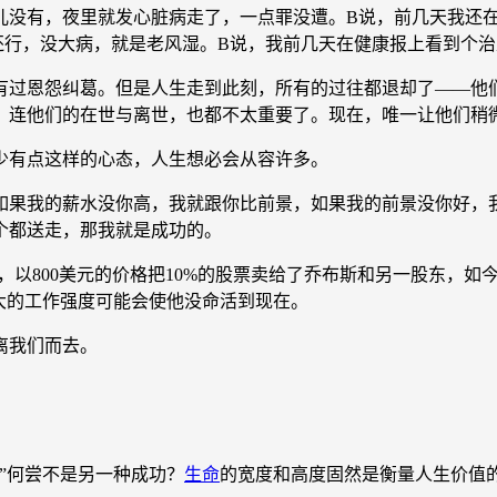
事儿没有，夜里就发心脏病走了，一点罪没遭。B说，前几天我还
还行，没大病，就是老风湿。B说，我前几天在健康报上看到个
过恩怨纠葛。但是人生走到此刻，所有的过往都退却了——他们
，连他们的在世与离世，也都不太重要了。现在，唯一让他们稍
有点这样的心态，人生想必会从容许多。
如果我的薪水没你高，我就跟你比前景，如果我的前景没你好，
个都送走，那我就是成功的。
800美元的价格把10%的股票卖给了乔布斯和另一股东，如今
大的工作强度可能会使他没命活到现在。
离我们而去。
”何尝不是另一种成功？
生命
的宽度和高度固然是衡量人生价值