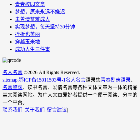
青春校园文章
梦想，原来永远不嫌迟
未曾清贫难成人
实现梦想，每天坚持30分钟
挫折也美丽
穿越玉米地
成功人生三件事
名人名言
©
2026 All Rights Reserved.
sitemap
.
鄂ICP备15011593号-1
名人名言
语录集
青春励志语录
、
名言警句
、读书名言、爱情名言等各种文体文章为一体的精品
美文阅读网站。为广大文章爱好者提供一个便于阅读、分享的
一个平台。
联系我们
|
关于我们
|
留言建议
|