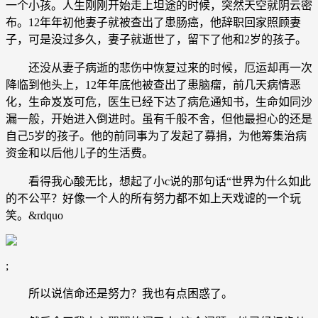
一个小孩。人生刚刚开始走上坦途的时候，突然天空就阴云密
布。12年年初他妻子就被查出了患肠癌，他辞职回家照顾妻
子，可是没过多久，妻子就逝世了，留下了他和2岁的孩子。
还没从妻子病逝的悲伤中恢复过来的时候，厄运却再一次
降临到他头上，12年年底他被查出了患脑瘤，前几天病情恶
化，生命岌岌可危，医生已经下达了病危通知书，生命如同沙
漏一般，开始进入倒进时。虽有千般不舍，但他最担心的还是
自己5岁的孩子。他的前同事为了发起了募捐，为他筹集治病
资金和以后他儿子的生活费。
看得我心酸无比，想起了小c说的那句话“世界为什么如此
的不公平？好像一个人的所有努力都不如上天戏谑的一个玩
笑。&rdquo
;
所以说信命还是努力？我也有点困惑了。