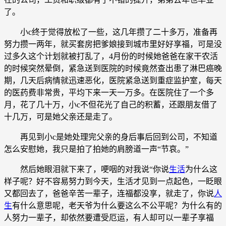
了。
小c终于觉得放松了一些，这几年攒了二十多万，准备再
努力攒一两年，就买套房把爹娘接到城市里好好享福，可是没
过多久这个计划就被打乱了，4月份的时候她爸爸在家干农活
的时候突然晕倒，紧急送到医院的时候竟然查出患了淋巴癌晚
期，几天后病情就迅速恶化，医院紧急送到重症监护室，每天
的医药费非常贵，平均下来一天一万多。在医院住了一个多
月，花了几十万，小c不但花光了自己的积蓄，还跟朋友借了
十几万，可是她父亲还是走了。
再见到小c是她处理完父亲的身后事后回到公司，不知道
怎么安慰她，我只是拍了拍她的肩膀道一声“节哀。”
然后她眼泪就下来了，哽咽的对我说“你说
生活
为什么这
样子呢？好不容易努力到今天，生活才见到一点起色，一眨眼
又都回去了，爸爸辛苦一辈子，连福都没享，就走了，你说
人
生
有什么意思呢，老天爷为什么要这么不公平呢？为什么有的
人努力一辈子，却依然要遭受厄运，有人却可以一辈子享福