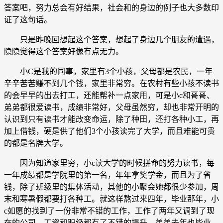
答案吧，努力总会有好结果，社会和的身边的例子也大多数印
证了这句话。
只是昨晚回想起这个答案，想起了身边几个朋友的遭遇，
隐隐觉得这个答案好像有点无力。
小C是我的同事，家里有3个小孩，父母都是农民，一年
辛辛苦苦赚不到几个钱，家里非常穷。在农村有些小孩不读书
的会早早的出去打工，还能帮补一点家用，可是小c和哥哥、
弟弟都很爱读书，成绩非常好，父母虽然穷，却也非常开明的
认识到只有读书才能改变命运，除了种田，还打各种小工，再
加上借钱，硬是供了他们3个小孩读完了大学，而且难能可贵
的都是名牌大学。
因为知道家里穷，小c读大学的时候拼命的努力读书，每
一年成绩都是学院里的第一名，年年拿奖学金，而且为了省
钱，除了班级里的集体活动，其他的小聚会她都很少参加，周
末和寒暑假都要打各种工。就这样熬过来四年，毕业那年，小
c如愿的找到了一份非常不错的工作，工作了两年又调到了现
在的公司，工资和职级都有了不错的提升，弟弟去年也毕业