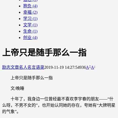
抱负
(4)
幸福
(2)
学习
(1)
文学
(1)
生命
(1)
创业
(4)
上帝只是随手那么一指
+
-
励志文章
名人名言语录
2019-11-19 14:27:54
936
A
A
上帝只是随手那么一指
文/晚睡
十年了，我身边一位曾经最不喜欢李宇春的朋友——“什
么呀，不男不女的”，也开始认同她的存在，夸她有“大牌明星
的气象”。