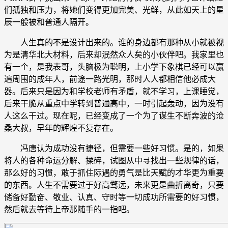
们孤独和压力，将她们变得更加完美、光鲜，从此如天上的星
辰一般被和普通人隔开。
人生真的不是设计出来的。谁的身边都有那种从小就被视
为是清华北大材料，后来却泯然众人矣的小伙伴吧。我家里也
有一个，是我表哥，头脑极为聪明，上小学下象棋已经可以赢
遍周围的成年人，前途一路光明，那时人人都相信他必成大
器。后来只是因为和学校老师有矛盾，就不学习，上课睡觉，
后来干脆从重点中学转到普通高中，一时引起轰动，因为没有
人这么干过。现在呢，已经变成了一个为了谋生不断奔波的沧
桑大叔，早年的辉煌不复存在。
冯唐认为成功没有捷径，但需要一些好习惯。是的，如果
将人的各种命运分解、揉碎，试图从中寻找出一些规律的话，
那么好的习惯，敢于抓住际遇的勇气是比天赋的才华更为重要
的东西。人生不需要过于好高骛远，未来更是曲折离奇，只要
储备好勤奋、敬业、认真、守时等一切成功所需要的好习惯，
然后就去等待上帝那随手的一指吧。