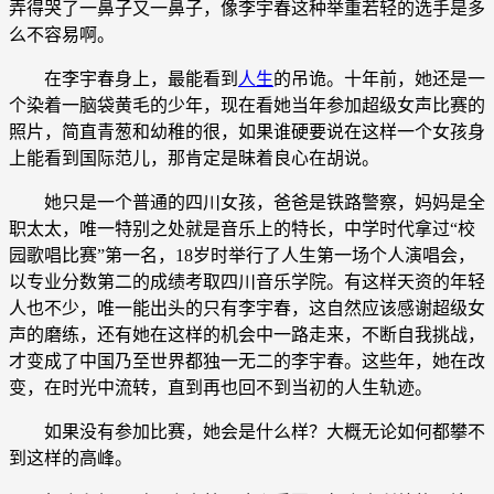
弄得哭了一鼻子又一鼻子，像李宇春这种举重若轻的选手是多
么不容易啊。
在李宇春身上，最能看到
人生
的吊诡。十年前，她还是一
个染着一脑袋黄毛的少年，现在看她当年参加超级女声比赛的
照片，简直青葱和幼稚的很，如果谁硬要说在这样一个女孩身
上能看到国际范儿，那肯定是昧着良心在胡说。
她只是一个普通的四川女孩，爸爸是铁路警察，妈妈是全
职太太，唯一特别之处就是音乐上的特长，中学时代拿过“校
园歌唱比赛”第一名，18岁时举行了人生第一场个人演唱会，
以专业分数第二的成绩考取四川音乐学院。有这样天资的年轻
人也不少，唯一能出头的只有李宇春，这自然应该感谢超级女
声的磨练，还有她在这样的机会中一路走来，不断自我挑战，
才变成了中国乃至世界都独一无二的李宇春。这些年，她在改
变，在时光中流转，直到再也回不到当初的人生轨迹。
如果没有参加比赛，她会是什么样？大概无论如何都攀不
到这样的高峰。