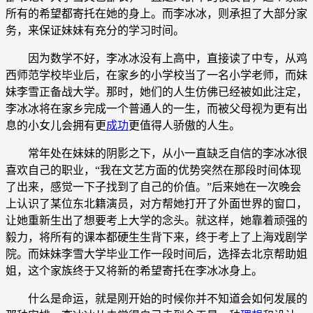
所有的希望都寄托在她的身上。而李冰冰，则承担了大部分家
务，来保证妹妹有充分的学习时间。
因为数学不好，李冰冰没有上高中，直接读了中专，从鸡
西师范学校毕业后，在家乡的小学校当了一名小学老师，而妹
妹李雪正备战大学。那时，她们的人生仿佛已经被如此注定，
李冰冰将在家乡完成一个普通人的一生，而被父母视为更有出
息的小女儿会拥有更
成功
更值得人骄傲的人生。
常年处在妹妹的阴影之下，从小一直缺乏自信的李冰冰很
喜欢自己的职业，“我在文艺方面的优势突然在那段时间体现
了出来，感觉一下子找到了自己的价值。”后来她在一次晚会
上认识了某位东北籍演员，对方帮她打开了外面世界的窗口，
让她重新生出了想要考上大学的念头。就这样，她靠着顽强的
毅力，将所有的课本都硬生生背下来，终于考上了上海戏剧学
院。而妹妹李雪大学毕业工作一段时间后，选择去北京帮助姐
姐，这个家族终于又将新的希望寄托在李冰冰身上。
什么是命运，就是刚开始的时候你并不知道会如何发展的