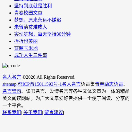
坚持到底就是胜利
青春校园文章
梦想，原来永远不嫌迟
未曾清贫难成人
实现梦想，每天坚持30分钟
挫折也美丽
穿越玉米地
成功人生三件事
名人名言
©
2026 All Rights Reserved.
sitemap
.
鄂ICP备15011593号-1
名人名言
语录集
青春励志语录
、
名言警句
、读书名言、爱情名言等各种文体文章为一体的精品
美文阅读网站。为广大文章爱好者提供一个便于阅读、分享的
一个平台。
联系我们
|
关于我们
|
留言建议
|