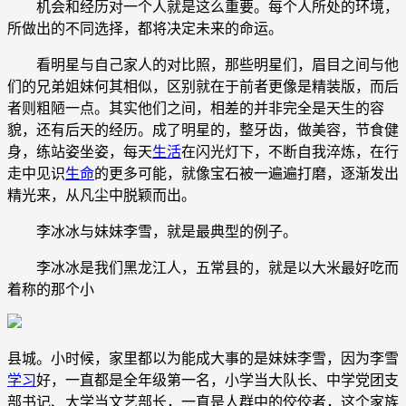
机会和经历对一个人就是这么重要。每个人所处的环境，
所做出的不同选择，都将决定未来的命运。
看明星与自己家人的对比照，那些明星们，眉目之间与他
们的兄弟姐妹何其相似，区别就在于前者更像是精装版，而后
者则粗陋一点。其实他们之间，相差的并非完全是天生的容
貌，还有后天的经历。成了明星的，整牙齿，做美容，节食健
身，练站姿坐姿，每天
生活
在闪光灯下，不断自我淬炼，在行
走中见识
生命
的更多可能，就像宝石被一遍遍打磨，逐渐发出
精光来，从凡尘中脱颖而出。
李冰冰与妹妹李雪，就是最典型的例子。
李冰冰是我们黑龙江人，五常县的，就是以大米最好吃而
着称的那个小
县城。小时候，家里都以为能成大事的是妹妹李雪，因为李雪
学习
好，一直都是全年级第一名，小学当大队长、中学党团支
部书记、大学当文艺部长，一直是人群中的佼佼者，这个家族