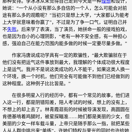
那种安排。李冰冰从未觉得自己走到今天是一种
理想
和设计，
她说：“一个从小没有那么多自信的一个人，怎么可能会对前
途有那么多的观瞻呢？”当初只是想上大学，“大家都认为能考
上大学就意味着你赢了”，不过是为了争一口气，证明自己并
不
失败
。后来学了表演，当了演员，她拼命一般的接戏拍戏，
也是因为自小的心理阴影，“老有一种不安全感，有一种担心
感，强迫自己在能力范围内能多做的时候一定要尽量多做。”
作家冯唐说成功学具有一定的欺骗性，“最大欺骗就在于
他们没有把运气这件事放到最大，我理解的个体成功很大程度
上是运气。我并不是说这类成功的人不能干，如果这类人换一
个环境，换一个时机，他们完全有可能做不到他们已经做到的
这种程度。这种例子比比皆是。”
在很多明星入行的经历中，都有一个常见的故事，他们进
入这一行，都是阴错阳差，陪人考试的时候，想上的没有上，
不想上的却上去了。林青霞逛街的时候被导演发现，高圆圆在
肯德基啃着鸡腿时，被星探瞄准……她们都是美丽的少女，但
美丽的少女一样车载斗量，上帝只是随手那么一指，就把某些
人从人群中挑出来“单练”，许她们特权与荣光的同时也许给她