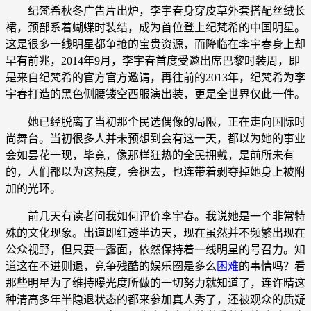
纪梵希秋冬广告片出炉，李宇春身穿皮草外套搭配丝绒长
裙，颈部系着蝴蝶时装结，成为首位登上纪梵希的中国明星。
这是很多一线明星都争抢的宝贵资源，而降临在李宇春身上却
早有前兆，2014年9月，李宇春首度受邀出席巴黎时装周，即
是来自纪梵希的官方官方邀请，再往前的2013年，纪梵希为李
宇春打造的黑色侧腰镂空西服演出装，更是全世界仅此一件。
她已经脱离了当初那个民选偶像的局限，正在走向国际时
尚舞台。当初很多人并未预想到会有这一天，都以为她的事业
会如昙花一现，毕竟，像那样狂热的全民拥戴，是前所未有
的，人们都以为这热度，会褪去，也连带着剥夺掉她身上被附
加的光环。
前几天有读者问我如何评价李宇春。我说她是一个非常特
殊的文化现象。出道即红透半边天，现在虽然并不频繁出现在
公众视野，但只要一露面，依然保持着一线明星的号召力。知
道这在不进则退，竞争残酷的娱乐圈是多么
困难
的事情吗？看
那些明星为了维持曝光度所做的一切努力就知道了，连许晴这
种清高多年半隐退状态的都来参加真人秀了，还被观众的质疑