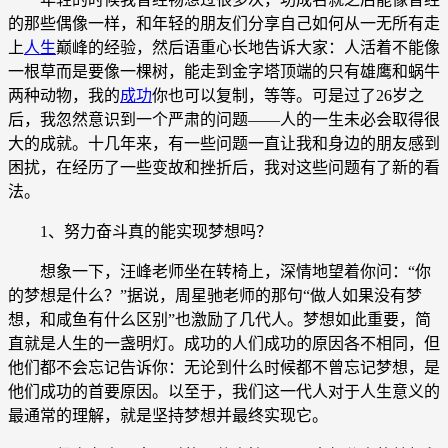
的那些偶像一样，和年轻的朋友们分享自己如何从一无所有走
上
人生
巅峰的经验，然后语重心长地告诉大家：人活着不能像
一根草而是要像一棵树，能走到金字塔顶端的只有雄鹰和蜗牛
两种动物，我的
成功
你也可以复制，等等。可是过了26岁之
后，我忽然意识到一个严肃的问题——人的一生未必会取得很
大的成就。十几年来，有一些问题一直让我和身边的朋友感到
困扰，在经历了一些变故和挫折后，我对这些问题有了新的看
法。
1、努力奋斗真的能实现梦想吗？
想象一下，汪峰老师坐在转椅上，深情地望着你问：“你
的梦想是什么？”据说，周星驰老师的那句“做人如果没有梦
想，和咸鱼有什么区别”也激励了几代人。梦想如此重要，简
直就是人生的一盏明灯。成功的人们成功的原因各不相同，但
他们都不会忘记告诉你：无论到什么时候都不曾忘记梦想，是
他们成功的首要原因。以至于，我们这一代人对于人生意义的
最通常的理解，就是坚持梦想并最终实现它。