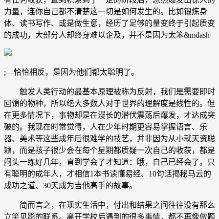
力量，连你自己都不清楚这一切是如何发生的。比如锻炼身
体、读书写作、或是做生意，经历了足够的量变终于引起质变
的成功，大部分人却终身难以企及，并不是因为太笨&mdash
;—恰恰相反，是因为他们都太聪明了。
触发人类行动的最基本原理被称为反射，我们是需要即时
回馈的物种，所以绝大多数人对于世界的理解度是线性的。但
在更多情况下，事物却是在漫长的潜伏震荡后爆发，才达成突
破的。我现在时常觉得，人在少年时期更容易掌握语言、乐
器、美术等这些成年后很难学的技艺，并非因为从小就天资聪
颖，而是孩子很少会在每个星期都质疑一次自己的收获，都是
闷头一练好几年，直到学会了才知道：哦，自己已经会了。只
有聪明的成年人，才相信1本书读懂易经、10句话揭秘马云的
成功之道、30天成为吉他高手的故事。
简而言之，在现实生活中，付出和结果之间往往没有那么
立竿见影的联系。离开学校后遇到的很多事情，都不再像做题