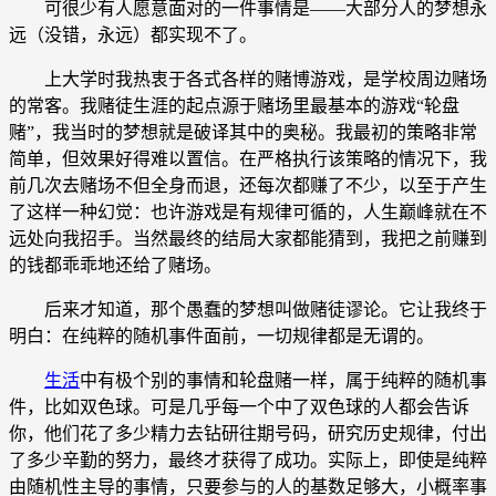
可很少有人愿意面对的一件事情是——大部分人的梦想永
远（没错，永远）都实现不了。
上大学时我热衷于各式各样的赌博游戏，是学校周边赌场
的常客。我赌徒生涯的起点源于赌场里最基本的游戏“轮盘
赌”，我当时的梦想就是破译其中的奥秘。我最初的策略非常
简单，但效果好得难以置信。在严格执行该策略的情况下，我
前几次去赌场不但全身而退，还每次都赚了不少，以至于产生
了这样一种幻觉：也许游戏是有规律可循的，人生巅峰就在不
远处向我招手。当然最终的结局大家都能猜到，我把之前赚到
的钱都乖乖地还给了赌场。
后来才知道，那个愚蠢的梦想叫做赌徒谬论。它让我终于
明白：在纯粹的随机事件面前，一切规律都是无谓的。
生活
中有极个别的事情和轮盘赌一样，属于纯粹的随机事
件，比如双色球。可是几乎每一个中了双色球的人都会告诉
你，他们花了多少精力去钻研往期号码，研究历史规律，付出
了多少辛勤的努力，最终才获得了成功。实际上，即使是纯粹
由随机性主导的事情，只要参与的人的基数足够大，小概率事