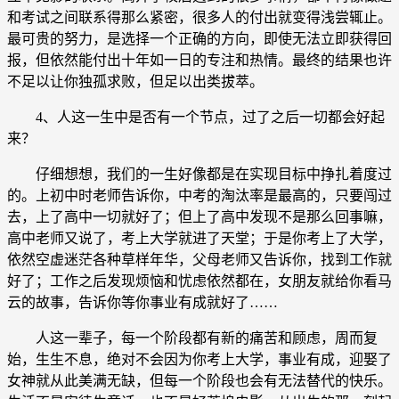
和考试之间联系得那么紧密，很多人的付出就变得浅尝辄止。
最可贵的努力，是选择一个正确的方向，即使无法立即获得回
报，但依然能付出十年如一日的专注和热情。最终的结果也许
不足以让你独孤求败，但足以出类拔萃。
4、人这一生中是否有一个节点，过了之后一切都会好起
来？
仔细想想，我们的一生好像都是在实现目标中挣扎着度过
的。上初中时老师告诉你，中考的淘汰率是最高的，只要闯过
去，上了高中一切就好了；但上了高中发现不是那么回事嘛，
高中老师又说了，考上大学就进了天堂；于是你考上了大学，
依然空虚迷茫各种草样年华，父母老师又告诉你，找到工作就
好了；工作之后发现烦恼和忧虑依然都在，女朋友就给你看马
云的故事，告诉你等你事业有成就好了……
人这一辈子，每一个阶段都有新的痛苦和顾虑，周而复
始，生生不息，绝对不会因为你考上大学，事业有成，迎娶了
女神就从此美满无缺，但每一个阶段也会有无法替代的快乐。