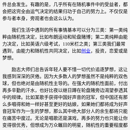
件总会发生。有趣的是，几乎所有在随机事件中的受益者，都
会把这完全由运气决定的结果归功于自己的努力上。不仅仅是
参与者本身，旁观者也会这么认为。
我们生活中遇到的所有事情基本可以分为三类：第一类纯
粹由随机性决定，比如布朗运动和轮盘赌博；第二类纯粹由能
力决定，比如英语六级考试，110米栏之类；第三类我们最常
遇到，由能力和随机性共同决定，比如
创业
，投资，恋爱或是
梦想。
励志大师们总告诉年轻人要不惜一切代价追逐梦想，这让
我感到深深的厌倦。因为大多数人的梦想虽然不是纯粹的双色
球，但也绝对是由随机性主导的。在强大的随机性面前，付出
再多辛勤的汗水，也好比夜以继日蹲在轮盘赌旁边渴望参透其
中的规律。比如某歌手获得中国好声音的冠军，但中国还有那
么多唱得和她一样好甚至更好的姑娘，如果她们都将成为好声
音冠军作为一生的梦想，那么其中绝大部分人的余生都将只能
在痛苦中度过。无论是唱歌还是演戏，再多的努力也只能让你
变得很优秀，但想成为万众瞩目的明星，随机性的重要程度都