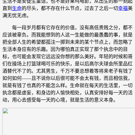
生活不是安徒生童话，也不是好莱坞电影，从出生的那一刻起
直到
生命
的尽头，都不存在什么节点，过去了之后一切
幸福
美
满无忧无虑。
每一段岁月都有它存在的价值，没有高低贵贱之分，都不
应该被辜负。而我能想到的人这一生能做的最愚蠢的事，就是
把全部人生的希望都孤注一掷到未来的某个节点上，而忽略了
生活本身应有的乐趣。因为哪怕真正实现了那个执念中的目
标，也可能会发现它远远没你想的那么美好。年轻的时候和哥
们在操场上打篮球喝可乐的快乐，是以后高尔夫球会所里品红
酒替代不了的。尤其男生，千万不要总想着等将来老子有钱了
如何如何——且不说你以后很可能不会太有钱，而且相信我，
就是有钱了也真的不能怎么样。生命就在每天的生活里，一切
执念都是虚妄，和身边的人愉快相处，认真安排好每一天的活
动，用心去感受每一天的心境，就是生活的意义本身。