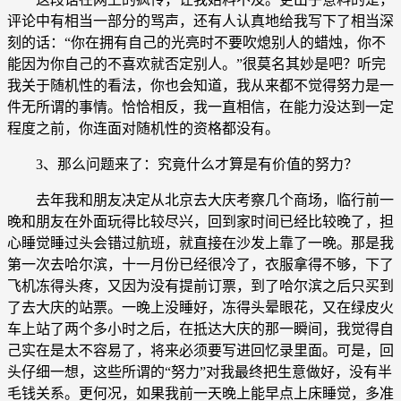
评论中有相当一部分的骂声，还有人认真地给我写下了相当深
刻的话：“你在拥有自己的光亮时不要吹熄别人的蜡烛，你不
能因为你自己的不喜欢就否定别人。”很莫名其妙是吧？听完
我关于随机性的看法，你也会知道，我从来都不觉得努力是一
件无所谓的事情。恰恰相反，我一直相信，在能力没达到一定
程度之前，你连面对随机性的资格都没有。
3、那么问题来了：究竟什么才算是有价值的努力？
去年我和朋友决定从北京去大庆考察几个商场，临行前一
晚和朋友在外面玩得比较尽兴，回到家时间已经比较晚了，担
心睡觉睡过头会错过航班，就直接在沙发上靠了一晚。那是我
第一次去哈尔滨，十一月份已经很冷了，衣服拿得不够，下了
飞机冻得头疼，又因为没有提前订票，到了哈尔滨之后只买到
了去大庆的站票。一晚上没睡好，冻得头晕眼花，又在绿皮火
车上站了两个多小时之后，在抵达大庆的那一瞬间，我觉得自
己实在是太不容易了，将来必须要写进回忆录里面。可是，回
头仔细一想，这些所谓的“努力”对我最终把生意做好，没有半
毛钱关系。更何况，如果我前一天晚上能早点上床睡觉，多准