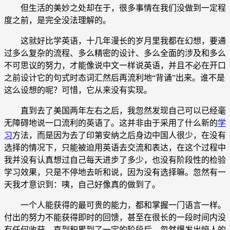
但生活的美妙之处却在于，很多事情在我们没做到一定程
度之前，是完全没法理解的。
这就好比学英语，十几年漫长的岁月里我都在幻想，要通
过多么复杂的流程、多么精密的设计、多么全面的涉及和多么
不可思议的努力，才能像说中文一样说英语，并且不必在开口
之前设计它的句式时态词汇然后再流利地“背诵”出来。谁不是
这么设想的呢？可惜，它从来没有实现。
直到去了美国两年左右之后，我忽然发现自己可以已经毫
无障碍地说一口流利的英语了。这并非由于采用了什么新的
学
习
方法，而是因为去了印第安纳之后身边中国人很少，在没有
选择的情况下，只能被迫用英语去交流和表达，在这个过程中
我并没有认真想过自己每天进步了多少，也没有阶段性的检验
学习效果，只是不停地去听和说，因为没有选择嘛。忽然有一
天我才意识到：咦，自己好像真的做到了。
一个人能获得的最可贵的能力，都和掌握一门语言一样。
付出的努力不能获得即时的回馈，甚至在很长的一段时间内没
有任何收获，直到积累到了一定的阶段后，忽然爆发出惊人的