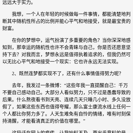
远远大于实力。
我想，一个人在年轻的时候做每一件事情，都能清楚地判
断其中随机性所占的比例并能心平气和地接受，就是最宝贵的
财富。
在你的梦想中，运气扮演了多重要的角色？当你深深地感
知到，那幸运的随机性也许不会青睐与自己，你是否还愿意坚
持下去？对我而言，梦想永远是值得执着追求的，但我仍然可
以无比心平气和地接受一个现实：它也许永远无法实现。
2、既然连梦都实现不了，还有什么事情值得努力呢？
去年，我发过一条微博：“这些年我一直提醒自己：千万
不要自己感动自己。大部分人看似努力，只不过是愚蠢导致的
后果。什么熬夜看书到天亮、连续几天只睡几小时、多久没放
假了，如果这些东西也值得夸耀，那么富士康流水线上任何一
个人都比你努力多了。人天生难免有自怜的情绪，唯有时刻保
持清醒，才能看清真正的价值在哪里。”
这段话在网上的疯传，让我始料不及。更出乎意料的是，