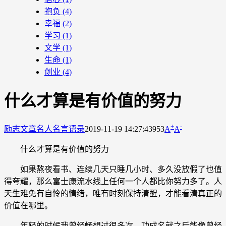
抱负
(4)
幸福
(2)
学习
(1)
文学
(1)
生命
(1)
创业
(4)
什么才算是有价值的努力
+
-
励志文章
名人名言语录
2019-11-19 14:27:43
953
A
A
什么才算是有价值的努力
如果熬夜看书、连续几天只睡几小时、多久没放假了也值
得夸耀，那么富士康流水线上任何一个人都比你努力多了。人
天生难免有自怜的情绪，唯有时刻保持清醒，才能看清真正的
价值在哪里。
年轻的时候我曾经畅想过很多次，功成名就之后能像曾经