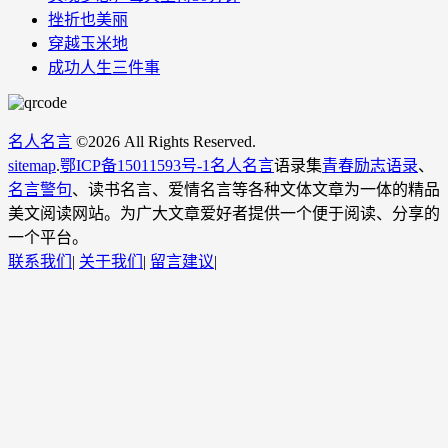
挫折也美丽
穿越玉米地
成功人生三件事
名人名言
©
2026 All Rights Reserved.
sitemap
.
鄂ICP备15011593号-1
名人名言
语录集
青春励志语录
、
名言警句
、读书名言、爱情名言等各种文体文章为一体的精品
美文阅读网站。为广大文章爱好者提供一个便于阅读、分享的
一个平台。
联系我们
|
关于我们
|
留言建议
|