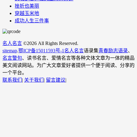
挫折也美丽
穿越玉米地
成功人生三件事
名人名言
©
2026 All Rights Reserved.
sitemap
.
鄂ICP备15011593号-1
名人名言
语录集
青春励志语录
、
名言警句
、读书名言、爱情名言等各种文体文章为一体的精品
美文阅读网站。为广大文章爱好者提供一个便于阅读、分享的
一个平台。
联系我们
|
关于我们
|
留言建议
|