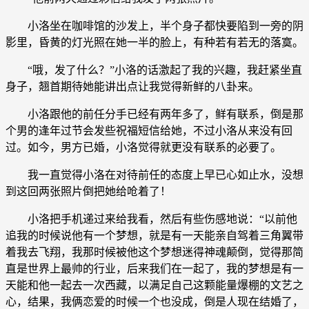
小洛坐在咖啡馆的沙发上，半个身子都快要陷到一旁的阴
影里，昏黄的灯光照在她一半的脸上，有种若有若无的落寞。
“哦，发了什么？”小洛的话激起了我的兴趣，我赶紧坐直
身子，翘首期待她能讲出点让我觉得新鲜的八卦来。
小洛跟他的前任分手已经有两年多了，鲜有联系，倒是那
个男的逢年过节会发些祝福短信给她，不过小洛从来没有回
过。如今，男方已婚，小洛觉得就更没有联系的必要了。
我一直觉得小洛在对待前任的态度上早已心如止水，没想
到这回两张照片倒把她给呛着了！
小洛把手机递过来给我看，然后有些伤感地说：“以前他
追我的时候说他有一个梦想，就是有一天能亲自驾着三角翼带
着我去飞翔，我那时候被他这个梦想迷得神魂颠倒，觉得那简
直是世界上最帅的行业，后来我们在一起了，我的梦想是有一
天能和他一起去一次西藏，以满足自己这颗能量爆棚的文艺之
心，结果，我俩恋爱的时候一个也没成，倒是人现在结婚了，