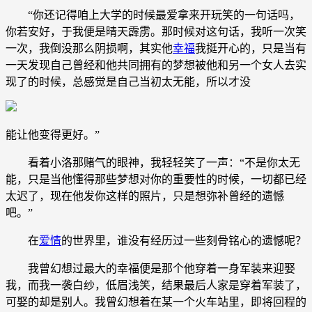
“你还记得咱上大学的时候最爱拿来开玩笑的一句话吗，
你若安好，于我便是晴天霹雳。那时候对这句话，我听一次笑
一次，我倒没那么阴损啊，其实他
幸福
我挺开心的，只是当有
一天发现自己曾经和他共同拥有的梦想被他和另一个女人去实
现了的时候，总感觉是自己当初太无能，所以才没
能让他变得更好。”
看着小洛那赌气的眼神，我轻轻笑了一声：“不是你太无
能，只是当他懂得那些梦想对你的重要性的时候，一切都已经
太迟了，现在他发你这样的照片，只是想弥补曾经的遗憾
吧。”
在
爱情
的世界里，谁没有经历过一些刻骨铭心的遗憾呢？
我曾幻想过最大的幸福便是那个他穿着一身军装来迎娶
我，而我一袭白纱，低眉浅笑，结果最后人家是穿着军装了，
可娶的却是别人。我曾幻想着在某一个火车站里，即将回程的