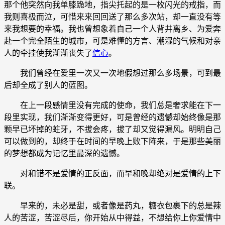
那个他突然向我单膝跪地，指尖托起的是一枚闪光的戒指，而
我则喜极而泣，可惜来来回回送了那么多次站，却一直没有等
来我想要的幸福。我也曾想象着自己一个人背井离乡、为爱奔
赴一个完全陌生的城市，可是难懂的方言、潮湿的气候和对亲
人的牵挂使我渐渐丧失了
信心
。
我们曾经在爱里一次又一次地假想过那么多场景，可到最
后却全成了别人的蓝图。
在上一段感情里没有完成的使命，我们总是奢求能在下一
段里实现，我们渐渐变得更好，可是曾经的遗憾却始终像是那
颗早已坏掉的蛀牙，不拔会疼，拔了却又觉得漏风。明明自己
可以做到的，却终于在时间的早晚上败下阵来，于是那些美丽
的梦想都成为记忆里最深的遗憾。
对和错不是爱情的正反面，而早和晚却绝对是爱情的上下
联。
早来的，未必是甜，或者像是药丸，糖衣包裹下的总是辣
人的苦涩，苦涩尽后，你开始从中得益，不想给你上你爱情中