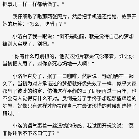
把事儿一样一样都给做了。”
我仔细瞅了瞅那两张照片，然后把手机递还给她，故意开
她的玩笑：“怎么，吃醋了？”
小洛白了我一眼说：“倒不是吃醋，就是觉得自己的梦想
被别人实现了，别扭。”
“你有什么可别扭的，他发这照片就是气你来着，谁让你
当初把人甩了，对你多死心塌地一人啊！”
小洛坐直身子，抿了一口咖啡，然后说：“我们俩在一起
久了，当初为对方承诺过的梦想就好像失效了一样，似乎大家
都忘了彼此的约定，仿佛这样平静的日子即便再过一百年，也
不会有人觉得有什么不对。反倒是分了手终于想起那些辉煌的
梦想，好像只有这样才能提醒自己在最该珍惜的时候却选择了
错过。”
小洛的语气裹着一丝遗憾的伤感，我试图开玩笑说：“莫
非你还咽不下这口气了？”