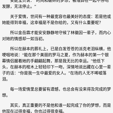
安妮宝贝说：“时间和破碎的梦想，被埋葬在一起不停地
发酵，无法停止。”
关于爱情，世间有一种最宽容也最美好的态度：若是他或
她能得到幸福，这幸福是不是你给的，又有什么重要呢？
所以金岳霖才能安安静静地守候了林徽因一辈子，而内心
对她的情感却一如当初。
所以在赫本的葬礼上，已是白发苍苍的派克老泪纵横，他
哽咽地说：“能在那个美丽的罗马之夏，作为赫本的第一个银
幕情侣握着她的手翩翩起舞，那是我无比的幸运。”他低下
头，在赫本的棺木上轻轻印下一吻，深情地说出藏在心里一辈
子的话：“你是我一生中最爱的女人。”在场的人无不唏嘘落
泪。
每一场爱情里总要留有遗憾，也总会有没来得及完成的梦
想。
其实，真正重要的不是他和谁一起完成了你的梦想，而是
他现在过得幸福，你也过得很幸福。