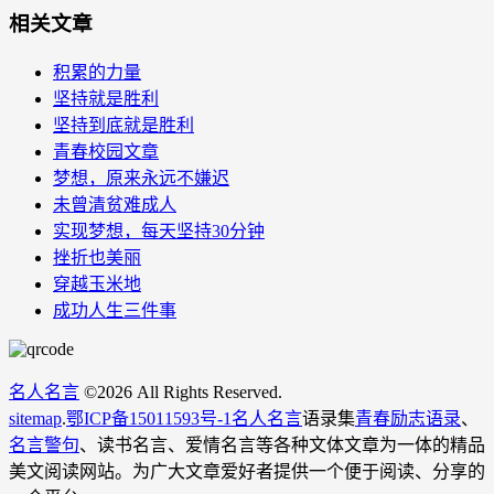
相关文章
积累的力量
坚持就是胜利
坚持到底就是胜利
青春校园文章
梦想，原来永远不嫌迟
未曾清贫难成人
实现梦想，每天坚持30分钟
挫折也美丽
穿越玉米地
成功人生三件事
名人名言
©
2026 All Rights Reserved.
sitemap
.
鄂ICP备15011593号-1
名人名言
语录集
青春励志语录
、
名言警句
、读书名言、爱情名言等各种文体文章为一体的精品
美文阅读网站。为广大文章爱好者提供一个便于阅读、分享的