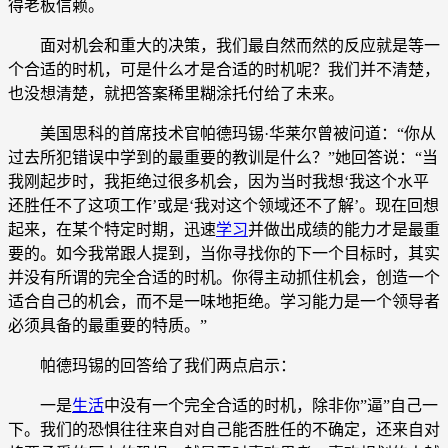
得老板信赖。
面对机会和重大的决策，我们最自然而然的反应就是等一
个合适的时机，可是什么才是合适的时机呢？我们并不清楚，
也没想清楚，就把答案稀里糊涂托付给了未来。
美国思科的首席技术官帕德玛锡·华莱尔曾被问道：“你从
过去所犯错误中学到的最重要的教训是什么？”她回答说：“当
我刚起步时，我拒绝过很多机会，因为当时我想‘我这个水平
还胜任不了这项工作’或是‘我对这个领域还不了解’。现在回想
起来，在某个特定时期，迅速
学习
并做出成绩的能力才是最重
要的。如今我常跟人提到，当你寻找你的下一个目标时，其实
并没有所谓的完全合适的时机。你得主动抓住机会，创造一个
适合自己的机会，而不是一味地拒绝。学习能力是一个领导者
必须具备的最重要的特质。”
帕德玛锡的回答给了我们两点启示：
一是
生活
中没有一个完全合适的时机，除非你”逼”自己一
下。我们的恐惧往往来自对自己能否胜任的不确定，还来自对