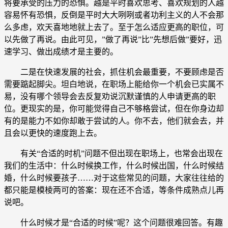
将要承受的压力的恐惧。越是平时喜欢思考、喜欢规划的人越
容易怀有恐惧，反倒是平时大大咧咧或者功利主义的人不会那
么多虑，欢天喜地地就上去了。至于怎么适应更高的职位，可
以先做了再说。由此可见，”做了再说”比”先想后做”要好，迅
速学习、做出成绩才是主要的。
二是在快速发展的社会，抓住机会最重要，不要顾虑是否
需要踮起脚尖。坦白地说，在职场上能给你一个机会已实属不
易，没有哪个领导会去反复劝说沉默谨慎的人申请更高的职
位。更现实的是，你可能觉得自己不够格尝试，但在你身边却
有的是能力不如你却敢于尝试的人。你不去，他们就会去，并
且会以更快的速度跑上去。
有关“合适的时机”问题不但出现在职场上，也常会出现在
我们的生活中：什么时候换工作，什么时候出国，什么时候结
婚，什么时候要孩子……对于这些常见的问题，大家往往给的
都只能是模棱两可的答案：现在还不合适，等条件成熟点儿再
说吧。
什么时候才是“合适的时候”呢？这个问题很难回答。有趣