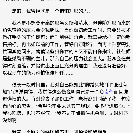
是的，我曾经就是一个惧怕升职的人。
我不是不想要更高的职务头衔和薪水，但伴随升职而来的
角色转换的压力会令我胆怯。当你做初级工作时，只要凭技术
做好手头的工作即可；而升到经理角色，就需要承担一定的销
售指标。再比如以前的工作，管好自己就行；而再上升就需要
管理其他同事，偏偏这些归你管的人又不能由你指定，往往都
是些桀骜不驯的主儿，那么自己的压力就会变大。我总会在关
键时刻退缩，并提供出正当且充分的理由：我还没有准备好，
以我现在的能力恐怕很难胜任……
很长一段时间里，我对自己能如此“脚踏实地”和“谦逊有
加”而洋洋自得，我觉得这么做说明自己是一个负
责任
而且谦
逊谨慎的人。直到辞去了那份工作，老板离别时给了我一句发
自内心的忠告：“希望你不要太过安于现状，要多些进取心。”
我很吃惊，也很不服气：“我不是不肯抓住机会啊，是时机还
没到啊！”
我有一个朋友的经历和表现，却恰恰和我相反。