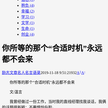
抱负
(4)
幸福
(2)
学习
(1)
文学
(1)
生命
(1)
创业
(4)
你所等的那个“合适时机”永远
都不会来
+
-
励志文章
名人名言语录
2019-11-18 9:51:21
932
A
A
你所等的那个“合适时机”永远都不会来
文/温言
我曾经做过一份工作，当时我的直线经理找我谈话，我俩
的话题很新颖：不要惧怕升职。