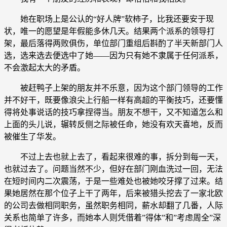
她在职场上是公认的“好人牌”软柿子，比我还要安于现
状，唯一的愿望是年假能多休几天。结果两个派系的领导打
架，最后落得两败俱伤，单位部门重组后斟酌了半天新部门人
选，选来选去便选中了她——因为只有她不隶属于任何派系，
不会激起太大的矛盾。
被赶鸭子上架的朋友并不乐意，因为这个部门领导的工作
并不好干，既要像浪尖上行船一样有高超的平衡技巧，还要懂
得将处事说话的技巧拿捏得当。朋友不想干，又不知道怎么和
上面的头儿说，辗转反侧之际被任命，她没有欢天喜地，反而
被催生了华发。
不过上去也就上去了，看起来很难的事，拆分到每一天，
也就过去了。问题当然不少，但好在部门刚血洗过一回，无法
在短时间内二次震荡，于是一些难处也被她咬牙撑了过来。结
果她居然在那个位子上干了两年，后来被猎头挖去了一家北欧
的公司去做相同职务，虽然职务相同，薪水却翻了几番，人际
关系也简单了许多，而她本人则凭借着”得体”和”考虑周全”深