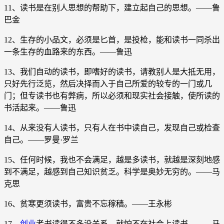
11、读书是在别人思想的帮助下，建立起自己的思想。——鲁
巴金
12、生存的小品文，必须是匕首，是投枪，能和读书一同杀出
一条生存的血路来的东西。——鲁迅
13、我们自动的读书，即嗜好的读书，请教别人是大抵无用，
只好先行泛览，然后决择而入于自己所爱的较专的一门或几
门；但专读书也有弊病，所以必须和现实社会接触，使所读的
书活起来。——鲁迅
14、从来没有人读书，只有人在书中读自己，发现自己或检查
自己。——罗曼·罗兰
15、任何时候，我也不会满足，越是多读书，就越是深刻地感
到不满足，越感到自己知识贫乏。科学是奥妙无穷的。——马
克思
16、贫寒更须读书，富贵不忘稼穑。——王永彬
17、
创业
者书读得不多没关系，就怕不在社会上读书。——马