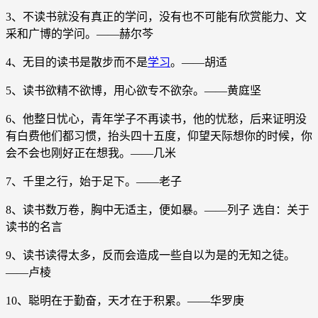
3、不读书就没有真正的学问，没有也不可能有欣赏能力、文
采和广博的学问。——赫尔芩
4、无目的读书是散步而不是
学习
。——胡适
5、读书欲精不欲博，用心欲专不欲杂。——黄庭坚
6、他整日忧心，青年学子不再读书，他的忧愁，后来证明没
有白费他们都习惯，抬头四十五度，仰望天际想你的时候，你
会不会也刚好正在想我。——几米
7、千里之行，始于足下。——老子
8、读书数万卷，胸中无适主，便如暴。——列子 选自：关于
读书的名言
9、读书读得太多，反而会造成一些自以为是的无知之徒。
——卢棱
10、聪明在于勤奋，天才在于积累。——华罗庚