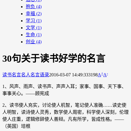
抱负
(4)
幸福
(2)
学习
(1)
文学
(1)
生命
(1)
创业
(4)
30句关于读书好学的名言
+
-
读书名言
名人名言语录
2016-03-07 14:49:33
3198
A
A
1、风声、雨声、读书声、声声入耳；家事、国事、天下事、
事事关心。——顾宪成
2、读书使人充实，讨论使人机智，笔记使人准确……读史使
人明智，读诗使人灵秀，数学使人周密，科学使人深刻，伦理
使人庄重，逻辑修辞使人善辩。凡有所学，皆成性格。——
（英国）培根