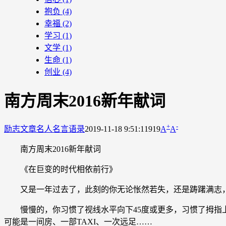
抱负
(4)
幸福
(2)
学习
(1)
文学
(1)
生命
(1)
创业
(4)
南方周末2016新年献词
+
-
励志文章
名人名言语录
2019-11-18 9:51:11
919
A
A
南方周末2016新年献词
《在巨变的时代相依前行》
又是一年过去了，此刻的你无论怅然若失，还是踌躇满志，
慢慢的，你习惯了视线水平向下45度或更多，习惯了拇指上
可能是一间房、一部TAXI、一次远足……