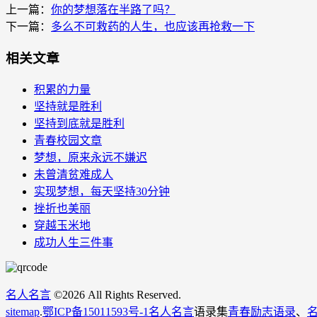
上一篇：
你的梦想落在半路了吗？
下一篇：
多么不可救药的人生，也应该再抢救一下
相关文章
积累的力量
坚持就是胜利
坚持到底就是胜利
青春校园文章
梦想，原来永远不嫌迟
未曾清贫难成人
实现梦想，每天坚持30分钟
挫折也美丽
穿越玉米地
成功人生三件事
名人名言
©
2026 All Rights Reserved.
sitemap
.
鄂ICP备15011593号-1
名人名言
语录集
青春励志语录
、