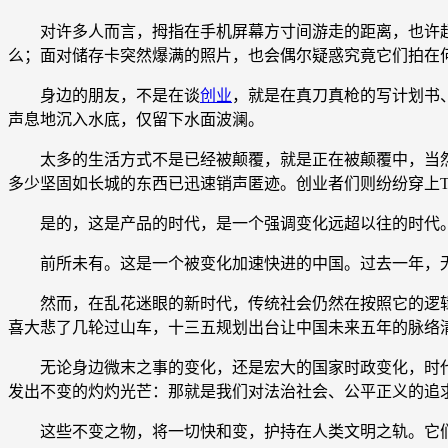
对许多人而言，拇指在手机屏幕方寸间游走的距离，也许超
么；面对储存卡突然爆满的照片，也会偶尔疑惑究竟它们拍在
身边的朋友，不是在谈
创业
，就是在真刀真枪的写计划书
声息地沉入水底，仅留下水面波澜。
太多的生活方式不是已经被颠覆，就是正在被颠覆中，当然一
多少坚固如长城的东西已迅速销声匿迹。创业者们则纷纷穿上
是的，这是产品的时代，是一个强调变化远超以往的时代。百
前所未有。这是一个被变化加速快进的中国。过去一年，无
然而，在乱花迷眼的新时代，传统社会仍然在按照它的逻辑
喜大悲了几轮过山车，十三五规划出台让中国未来五年的脉络
无论身边微末之事的变化，还是宏大的国家时政变化，时代
发出不变的灼灼光芒：那就是我们对法治社会、公平正义的追
这些不变之物，将一切快和变，护持在人类文明之轨。它们