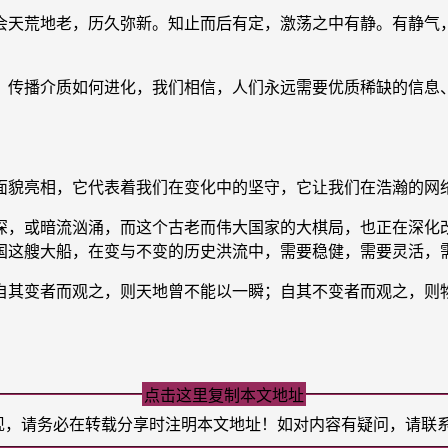
天荒地老，历久弥新。知止而后有定，激荡之中有静。有静气，
传播介质如何进化，我们相信，人们永远需要优质稀缺的信息、
面貌亮相，它代表着我们在变化中的坚守，它让我们在浩瀚的网
，或暗流汹涌，而这个古老而伟大国家的大棋局，也正在深化改
国这艘大船，在变与不变的历史洪流中，需要稳健，需要灵活，
自其变者而观之，则天地曾不能以一瞬；自其不变者而观之，则
点击这里复制本文地址
现，请务必在转载分享时注明本文地址！如对内容有疑问，请联