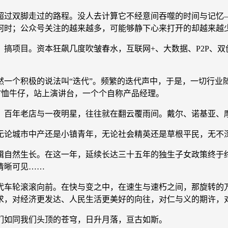
过双脚走过的路程。没人去计算它不经意间吞噬的时间与记忆—
何时；公众号关注的越来越多，可能够静下心来打开的却越来越
、搞项目。资本狂飙几度吹皱春水，互联网+、大数据、P2P、
个积极的说法叫“迭代”。频繁的迭代声中，于是，一切行业
T恤牛仔，站上演讲台，一个个自称产品经理。
年老店与一夜明星，往往就在翻云覆雨间。戴尔、诺基亚、摩
论城市中产还是小镇青年，无论社会精英还是草根平民，无不
自然生长。在这一年，延续长达三十五年的独生子女政策终于终
清晰可见……
车轮滚滚向前。在快与变之中，在速生与速朽之间，那旋转的万
求，对经济更发达、人民生活更美好的向往，对仁与义的期许，
如同我们头顶的苍穹，日升月落，亘古如斯。