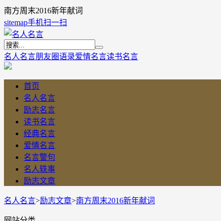
南方周末2016新年献词
sitemap
手机扫一扫
名人名言
朋友圈语录
爱情名言
读书名言
首页
名人名言
励志名言
读书名言
经典名言
爱情名言
名言警句
名人轶事
励志文章
名人名言
>
励志文章
>
南方周末2016新年献词
网站分类