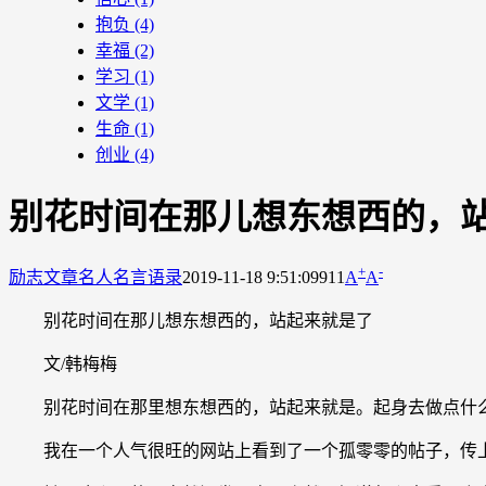
抱负
(4)
幸福
(2)
学习
(1)
文学
(1)
生命
(1)
创业
(4)
别花时间在那儿想东想西的，
+
-
励志文章
名人名言语录
2019-11-18 9:51:09
911
A
A
别花时间在那儿想东想西的，站起来就是了
文/韩梅梅
别花时间在那里想东想西的，站起来就是。起身去做点什么
我在一个人气很旺的网站上看到了一个孤零零的帖子，传上