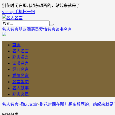
别花时间在那儿想东想西的，站起来就是了
sitemap
手机扫一扫
名人名言
朋友圈语录
爱情名言
读书名言
首页
名人名言
励志名言
读书名言
经典名言
爱情名言
名言警句
名人轶事
励志文章
名人名言
>
励志文章
>
别花时间在那儿想东想西的，站起来就是
网站分类