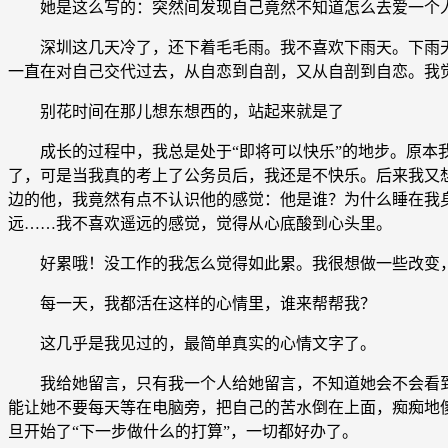
她是这么写的：突然间发现自己竟然不知道怎么去爱一个人
深圳这几天冷了，还下着毛毛雨。我不喜欢下雨天。下雨天
一直在对自己交代过去，从自恋到自剖，又从自剖到自恋。我
别花时间在那儿想东想西的，站起来就是了
成长的过程中，我总是处于“即将可以快乐”的地步。原本我
了，可是当我真的考上了公务员后，我还是不快乐。后来我又
边的他，我竟然有点不认识他的感觉：他是谁？为什么睡在我
远……我不喜欢遥远的感觉，觉得从心底酸到心头里。
好累哦！没工作的我怎么觉得如此累。我很想做一些改变，
每一天，我都活在这样的心情里，谁来帮帮我？
这几乎是我见过的，最简单真实的心情文字了。
我给她留言，只有我一个人给她留言，不知道她会不会看到我
能让她不要每天等在电脑旁，把自己的苦水倒在上面，痴痴地傻
旦开始了“下一步做什么的打算”，一切都好办了。