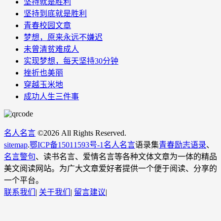
坚持就是胜利
坚持到底就是胜利
青春校园文章
梦想，原来永远不嫌迟
未曾清贫难成人
实现梦想，每天坚持30分钟
挫折也美丽
穿越玉米地
成功人生三件事
名人名言
©
2026 All Rights Reserved.
sitemap
.
鄂ICP备15011593号-1
名人名言
语录集
青春励志语录
、
名言警句
、读书名言、爱情名言等各种文体文章为一体的精品
美文阅读网站。为广大文章爱好者提供一个便于阅读、分享的
一个平台。
联系我们
|
关于我们
|
留言建议
|