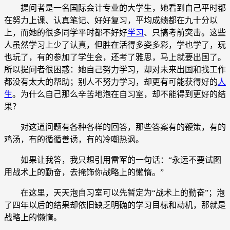
提问者是一名国际会计专业的大学生，她看到自己平时都
在努力上课、认真笔记、好好复习，平均成绩都在九十分以
上，而她的很多同学平时都不好好
学习
、只搞考前突击。这些
人虽然学习上少了认真，但胜在活得多姿多彩，学也学了，玩
也玩了，有的参加了学生会，还考了雅思，马上就要出国了。
所以提问者很困惑：她自己努力学习，却对未来出国和找工作
都没有太大的帮助；别人不努力学习，却更有可能获得好的
人
生
。为什么自己那么辛苦地泡在自习室，却不能得到更好的结
果？
对这道问题有各种各样的回答，那些答案有的鞭策，有的
鸡汤，有的循循善诱，有的冷嘲热讽。
如果让我答，我只想引用雷军的一句话：“永远不要试图
用战术上的勤奋，去掩饰你战略上的懒惰。”
在这里，天天泡自习室可以先暂定为“战术上的勤奋”；泡
了四年以后的结果却依旧缺乏明确的学习目标和动机，那就是
战略上的懒惰。