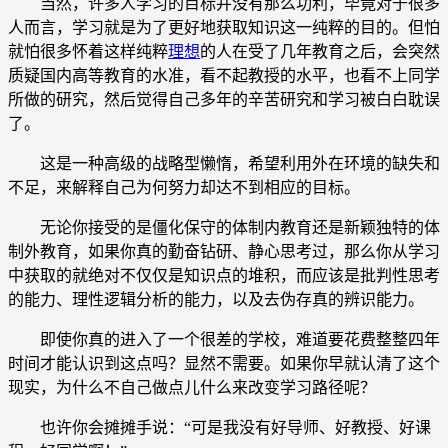
当然，许多人学习的目标并没有那么功利，毕竟对于很多
人而言，学习就是为了更好地获取知识这一纯粹的目的。但怕
就怕很多怀着这样纯粹
理想
的人在受了几年教育之后，会突然
质疑国内高等教育的水准，看不起教授的水平，也看不上同学
所做的研究，然后觉得自己多年的辛苦研究和学习被白白耽误
了。
这是一种高级的战略型懒惰，希望利用外在环境的缺失和
不足，来解释自己为何努力却达不到相应的目标。
无论你接受的是僵化保守的体制内教育还是新颖独特的体
制外教育，如果你真的勤奋钻研、静心思考过，那么你从学习
中获取的就绝对不仅仅是知识点的堆积，而应该是批判性思考
的能力、理性逻辑分析的能力，以及去伪存真的辨识能力。
即使你真的进入了一个很差的学校，难道要花费整整四年
时间才能认识到这点吗？显然不需要。如果你早就认清了这个
现实，为什么不自己做点儿什么来改变学习路径呢？
也许你会摊摊手说：“可是我没有好导师、好教授、好课