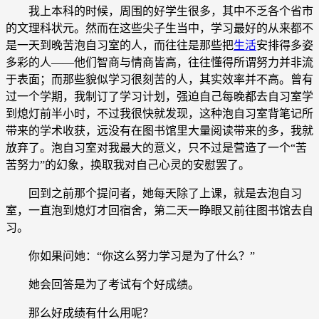
我上本科的时候，周围的好学生很多，其中不乏各个省市
的文理科状元。然而在这些尖子生当中，学习最好的从来都不
是一天到晚苦泡自习室的人，而往往是那些把
生活
安排得多姿
多彩的人——他们智商与情商皆高，往往懂得所谓努力并非流
于表面；而那些貌似学习很刻苦的人，其实效率并不高。曾有
过一个学期，我制订了学习计划，强迫自己每晚都去自习室学
到熄灯前半小时，不过我很快就发现，这种泡自习室背笔记所
带来的学术收获，远没有在图书馆里大量阅读带来的多，我就
放弃了。泡自习室对我最大的意义，只不过是营造了一个“苦
苦努力”的幻象，换取我对自己心灵的安慰罢了。
回到之前那个提问者，她每天除了上课，就是去泡自习
室，一直泡到熄灯才回宿舍，第二天一睁眼又前往图书馆去自
习。
你如果问她：“你这么努力学习是为了什么？”
她会回答是为了考试有个好成绩。
那么好成绩有什么用呢？