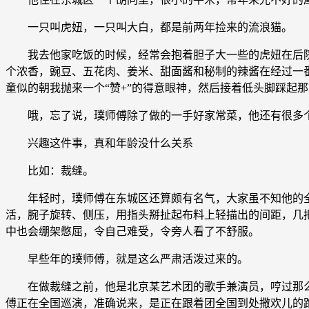
一只叫虎妞，一只叫大白，都是前两年捡来的流浪猫。
我去他家吃饭的时候，经常会抱着胆子大一些的虎妞在后院
个浓香，豌豆、五花肉、姜米、甜面酱和秘制的辣酱在经过一
童似的朝我抛来一个“赞+”的得意眼神，然后接着低头脚踩起
哦，忘了说，璞师傅除了做的一手好家常菜，他还有很多
兴趣这件事，真和年龄没什么关系
比如：裁缝。
年轻时，璞师傅在东城区还算颇有名气，大家虽不知他的全
活，腕子旋转、侧压，用指头掰扯起布料上轻描出的间距，几
中也会绷架憋屈，令自己难受，令旁人看了不舒服。
早些年的璞师傅，就是这么严肃活泼过来的。
在做裁缝之前，他是北京某艺术团的歌手兼演员，哼过那么一
傅正在全国巡演，准确说来，是正在跟着团全国到处撒欢儿的