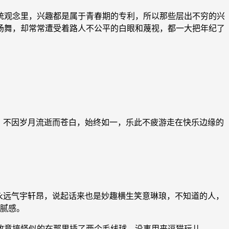
观念里，兴趣都是属于青春期的专利，所以那些层出不穷的兴
场舞，却常常遭受着路人不公平的白眼和蔑视，都一大把年纪了
，不因岁月流逝而苍白，始终如一，乐此不疲游走在快乐边缘的
永远气宇轩昂，说起话来也是妙趣横生笑意琳琅，不知道的人，
油腻感。
意搞怪似的在那里插了两个毛线球，没事用来逗猫玩儿。