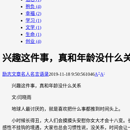
抱负
(4)
幸福
(2)
学习
(1)
文学
(1)
生命
(1)
创业
(4)
兴趣这件事，真和年龄没什么
+
-
励志文章
名人名言语录
2019-11-18 9:50:56
1046
A
A
兴趣这件事，真和年龄没什么关系
文/闫晓雨
地球人最讨厌的，就是喜欢把什么事都推到时间头上。
小时候长得丑，大人们会摸摸头安慰你女大才会十八变。长
感性不挂钩的境遇，大家也总会习惯性说，没关系，时间会让