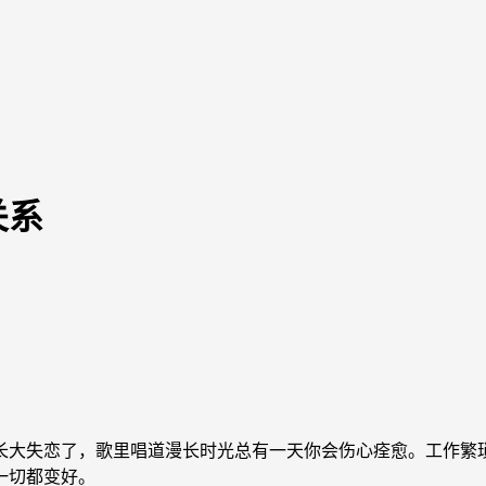
关系
大失恋了，歌里唱道漫长时光总有一天你会伤心痊愈。工作繁琐
一切都变好。