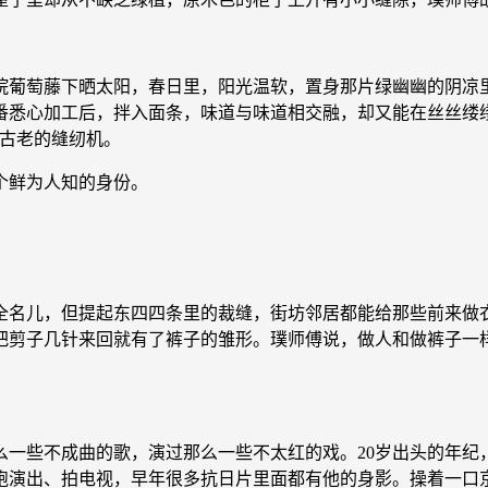
葡萄藤下晒太阳，春日里，阳光温软，置身那片绿幽幽的阴凉里
番悉心加工后，拌入面条，味道与味道相交融，却又能在丝丝缕
那古老的缝纫机。
个鲜为人知的身份。
名儿，但提起东四四条里的裁缝，街坊邻居都能给那些前来做衣
把剪子几针来回就有了裤子的雏形。璞师傅说，做人和做裤子一
些不成曲的歌，演过那么一些不太红的戏。20岁出头的年纪
跑演出、拍电视，早年很多抗日片里面都有他的身影。操着一口