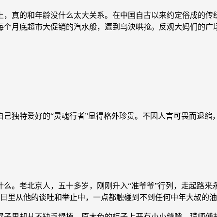
，真的和年龄没什么太大关系。在中国自古以来约定俗成的传统
每个月底超市大促销的汽水般，遭到乌泱哄抢。反观大妈们的广
自己独特爱好的“灵魂行者”显得格外珍贵。不因人言可畏而退缩
。老北京人，五十多岁，刚刚升入“准爷爷”行列，走起路来
平日里从他的谈吐和举止中，一点都触碰到不到任何中年大叔的
子里却从不缺乏绿植，原木色的柜子上开有小小缝隙，璞师傅故