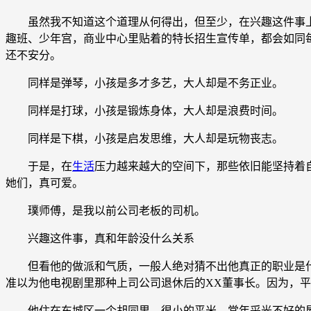
虽然我不知道这个道理从何得出，但至少，在兴趣这件事上
趣班、少年宫，商业中心里贴着的特长招生宣传单，都会如同
还不安分。
同样是弹琴，小孩是多才多艺，大人却是不务正业。
同样是打球，小孩是锻炼身体，大人却是浪费时间。
同样是下棋，小孩是启发思维，大人却是玩物丧志。
于是，在
生活
压力越来越大的空间下，那些依旧能坚持着
她们，真可爱。
璞师傅，是我以前公司老板的司机。
兴趣这件事，真和年龄没什么关系
但看他的做派和气质，一般人绝对猜不出他真正的职业是什么
准以为他电视剧里那种上司公司退休后的XX董事长。因为，
他住在东城区一个胡同里，很小的平米，常年采光不好的屋