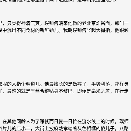
，只觉得神清气爽。璞师傅端来他做的老北京炸酱面，那叫一
缕中泯出不同食材的新鲜劲儿。我朝璞师傅竖起大拇指，他跟顽
服的人指个明道儿。他最擅长的是做裤子，手势利落，花样灵
样，最难的就是严丝合缝贴身不皱巴，即便是毫米之差，在行走
，在其他同龄人为了赚钱而日复一日忙在流水线上的时候，璞师
京片儿的店小二，大街上披麻戴孝端着灰色相框的傻儿子，八路