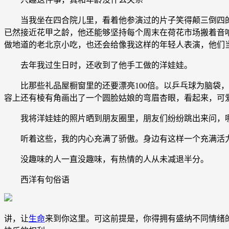
当我坐在四合院儿里，看着他参演过的片子笑得颠三倒四的时
已然接近花甲之龄，他还能够坚持每个周末在荷花市场搬着音
做地道的老北京小吃，也还会给像我这样的年轻人表演，他们
去年我过生日时，还收到了他手工做的洋娃娃。
比那些礼品屋橱窗里的还要漂亮100倍。以乒乓球为脑袋，
容上还有棱有角画出了一个圆脸姑娘的弯眉杏眼，看起来，可
我将洋娃娃的照片晒到朋友圈里，朋友们纷纷跳出来问，哪
听着这些，我的内心充满了骄傲。身边有这样一个充满活力
没趣味的人一直没趣味，有热情的人从未减退半分。
西洋有句俗语
讲，让
生命
来到你这里。可这前提是，你得拥有盛纳不同情绪