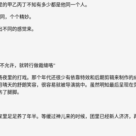
里的甲乙丙丁不知有多少都是他同一个人。
同，个个精妙。
出不同的感觉来。
不允许，就转行做裁缝咯”
夜里的打戏。那个年代还很少有依靠特效和后期剪辑来制作的成
月晴天的舒朗笑容，很容易就被导演挑中。虽然明知最后呈现在
伤了腿脚。
里足足养了年半。等缓过神儿来的时候，团里已经新人济济，再