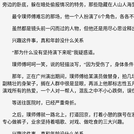
旁边的卧底，躲在暗处偷报情况的特务，那些隐藏在人山人海
最令璞师傅难忘的那场，他一个人扮演了6个角色，各各不
虽然都是镜头前一闪而过的人物，但他还是用尽心思诠释
兴趣这件事，真和年龄没什么关系
“那为什么没有坚持演下来呢”我疑惑道。
璞师傅呵呵一笑，说的轻描淡写，“因为受伤了，身体条件
那年，正在广州演出期间，璞师傅给某演员做替身，拍几场
副精壮的身架子，搁在人群中很是显眼，再派上他那标志性五
演戏所有的热爱，一个人对一帮人，混乱之中不小心跌倒，误
等送往医院时，已经严重骨折。
之后，璞师傅就一路北上，打道回京，打着小憩的旗号在家
专心做裤子，业余坚持着唱歌、对戏、做吃食的三大兴趣。
兴趣这件事，真和年龄没什么关系