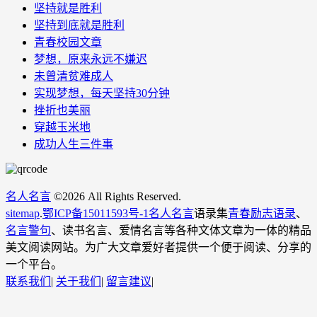
坚持就是胜利
坚持到底就是胜利
青春校园文章
梦想，原来永远不嫌迟
未曾清贫难成人
实现梦想，每天坚持30分钟
挫折也美丽
穿越玉米地
成功人生三件事
名人名言
©
2026 All Rights Reserved.
sitemap
.
鄂ICP备15011593号-1
名人名言
语录集
青春励志语录
、
名言警句
、读书名言、爱情名言等各种文体文章为一体的精品
美文阅读网站。为广大文章爱好者提供一个便于阅读、分享的
一个平台。
联系我们
|
关于我们
|
留言建议
|