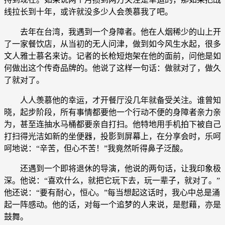
线拉长到十年，或许就没多少人会羡慕我了吧。
去年在台湾，我遇到一个身障者。他在人烟稀少的山上开
了一家餐饮店，从当初的无人问津，做到如今风生水起，很多
文人雅士慕名来访。记者的长枪短炮架在他的面前，问他是如
何做出这个传奇品牌的。他说了这样一句话：做就对了，做久
了就对了。
人人羡慕他的幸运，才开餐厅没几年就备受关注。谁曾知
晓，起步阶段，所有事情都要他一个行动不便的身障者亲力亲
为，甚至连抽水马桶都要亲自打扫。他特地用手机拍下被自己
打扫得光洁如新的坐便器，投影到屏幕上，在分享会时，乐呵
呵地说：“辛苦，但心不苦！”我竟然听得鼻子泛酸。
还遇到一个即将退休的导演，他说的两句话，让我印象极
深。他说：“喜欢什么，就把它玩下去，玩一辈子，就对了。”
他还说：“要有耐心，恒心。”每当想起这话时，我心中总是涌
起一阵感动。他的话，对每一个追梦的人来说，是慰藉，亦是
鼓舞。