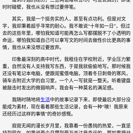
时时碰壁，我也从没有想过要停笔。
其实，我是一个挺务实的人，甚至有点功利。但是对文
字，我却秉着超乎寻常的耐心。我不敢说“十年如一日”，但过
去的这些年里，哪怕我知道可能再怎么写都摆脱不了小透明的
命运，哪怕我知道自己可以拿写文的时间去做性价比更高的事
情，我也从来没想过要放弃。
印象最深刻的高中时代，我租住在学校附近，学业压力繁
重，自然没有人支持我写东西，于是我就偷偷地写。那时候我
还没有笔记本电脑，便跟闺蜜借电脑，顶着冬日刺骨的寒风，
骑车去附近大学的自习室，一个人一写就是一整天。听着键盘
被敲击时发出的微弱响声，我会有一种莫名的满足感。
我随时随地将
生活
中的故事记录下来，即使最后大部分没
能成为素材，现在看着那些生活记录，会有一种“噢！我原来
还经历过这样的事情”的奇妙感慨。
寂寂无闻的漫长岁月里，我靠着一份愚钝的热爱，一直坚
持到现在。如果说两个月攒到两万关注是幸运的，那如果把战