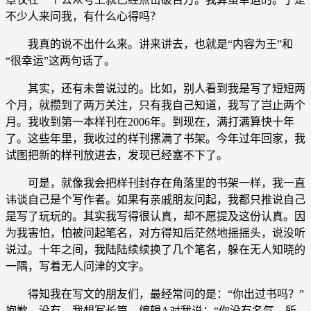
不少人来问我，有什么心得吗？
我真的说不出什么来。讲来讲去，也就是“内容为王”和
“很幸运”这两句话了。
其实，还有未曾说过的。比如，别人看到我是写了短短两
个月，就攒到了两万关注，只有我自己知道，我写了岂止两个
月。我收到第一本样刊在2006年。到现在，满打满算快十年
了。这些年里，我收过的样刊摞满了书架。今年过年回家，我
试图把新的样刊放进去，发现已经塞不下了。
可是，就像我会把样刊封存在角落里的书架一样，我一直
讳谈自己是个写作者。如果有亲戚朋友问起，我都只推说自己
是写了玩玩的。其实我写得很认真，却不愿提及这份认真。因
为我害怕，怕被问起笔名，对方得知后茫然地摇摇头，说没听
说过。十年之间，我陆陆续续换了几个笔名，躲在无人知晓的
一隅，写着无人问津的文字。
得知我在写文的朋友们，最经常问的是：“你出过书吗？”
抱歉，没有。我想写长篇，编辑A对我说：“你没有名气，所