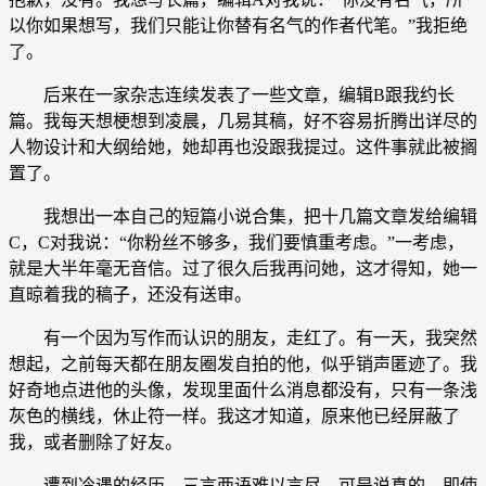
以你如果想写，我们只能让你替有名气的作者代笔。”我拒绝
了。
后来在一家杂志连续发表了一些文章，编辑B跟我约长
篇。我每天想梗想到凌晨，几易其稿，好不容易折腾出详尽的
人物设计和大纲给她，她却再也没跟我提过。这件事就此被搁
置了。
我想出一本自己的短篇小说合集，把十几篇文章发给编辑
C，C对我说：“你粉丝不够多，我们要慎重考虑。”一考虑，
就是大半年毫无音信。过了很久后我再问她，这才得知，她一
直晾着我的稿子，还没有送审。
有一个因为写作而认识的朋友，走红了。有一天，我突然
想起，之前每天都在朋友圈发自拍的他，似乎销声匿迹了。我
好奇地点进他的头像，发现里面什么消息都没有，只有一条浅
灰色的横线，休止符一样。我这才知道，原来他已经屏蔽了
我，或者删除了好友。
遭到冷遇的经历，三言两语难以言尽。可是说真的，即使