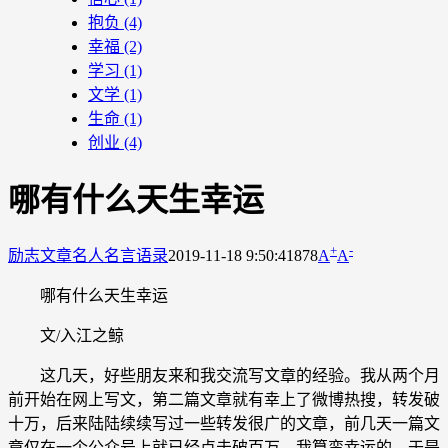
抱负
(4)
幸福
(2)
学习
(1)
文学
(1)
生命
(1)
创业
(4)
哪有什么天生幸运
+
-
励志文章
名人名言语录
2019-11-18 9:50:41
878
A
A
哪有什么天生幸运
文/入江之鲸
这几天，好些朋友来和我交流写文章的经验。我从两个月
前开始在网上写文，第二篇文章就有幸上了微博热搜，转发破
十万，后来陆陆续续写过一些转发很广的文章，前几天一篇文
章仅在一个公众号上就已经点击破百万。我算蛮幸运的。于是