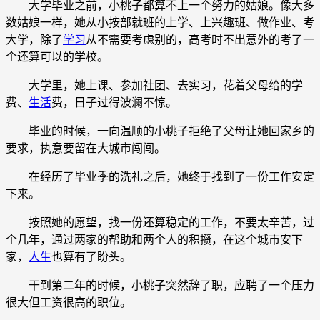
大学毕业之前，小桃子都算不上一个努力的姑娘。像大多
数姑娘一样，她从小按部就班的上学、上兴趣班、做作业、考
大学，除了
学习
从不需要考虑别的，高考时不出意外的考了一
个还算可以的学校。
大学里，她上课、参加社团、去实习，花着父母给的学
费、
生活
费，日子过得波澜不惊。
毕业的时候，一向温顺的小桃子拒绝了父母让她回家乡的
要求，执意要留在大城市闯闯。
在经历了毕业季的洗礼之后，她终于找到了一份工作安定
下来。
按照她的愿望，找一份还算稳定的工作，不要太辛苦，过
个几年，通过两家的帮助和两个人的积攒，在这个城市安下
家，
人生
也算有了盼头。
干到第二年的时候，小桃子突然辞了职，应聘了一个压力
很大但工资很高的职位。