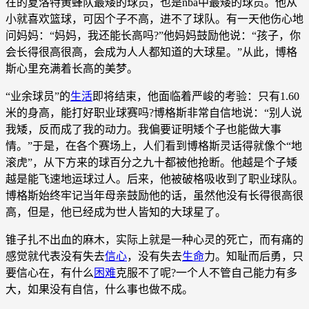
在的夏洛特黄蜂队最矮的球员，也是nba中最矮的球员。他从
小就喜欢篮球，可因个子不高，进不了球队。有一天他伤心地
问妈妈：“妈妈，我还能长高吗?”他妈妈鼓励他说：“孩子，你
会长得很高很高，会成为人人都知道的大球星。”从此，博格
斯心里充满着长高的美梦。
“业余球员”的
生活
即将结束，他面临着严峻的考验：只有1.60
米的身高，能打好职业球赛吗?博格斯非常自信地说：“别人说
我矮，反而成了我的动力。我偏要证明矮个子也能做大事
情。”于是，在各个赛场上，人们看到博格斯灵话得就像个“地
滚虎”，从下方来的球百分之九十都被他抢断。他越是个子矮
越是能飞速地运球过人。后来，他被破格吸收到了职业球队。
博格斯始终牢记当年母亲鼓励他的话，虽然他没有长得很高很
高，但是，他已经成为世人皆知的大球星了。
锥子扎不出血的麻木，实际上就是一种心灵的死亡，而有痛的
感觉就代表没有失去
信心
，没有失去
生命
力。知耻而后勇，只
要信心在，有什么
困难
克服不了呢?一个人不管自己能力有多
大，如果没有自信，什么事也做不成。