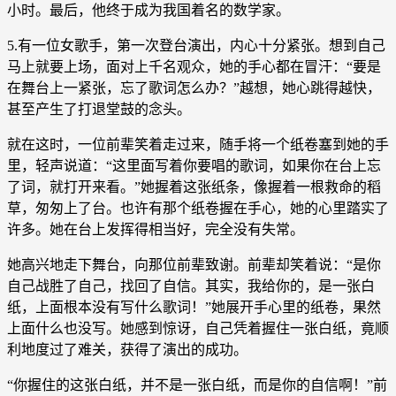
小时。最后，他终于成为我国着名的数学家。
5.有一位女歌手，第一次登台演出，内心十分紧张。想到自己
马上就要上场，面对上千名观众，她的手心都在冒汗：“要是
在舞台上一紧张，忘了歌词怎么办？”越想，她心跳得越快，
甚至产生了打退堂鼓的念头。
就在这时，一位前辈笑着走过来，随手将一个纸卷塞到她的手
里，轻声说道：“这里面写着你要唱的歌词，如果你在台上忘
了词，就打开来看。”她握着这张纸条，像握着一根救命的稻
草，匆匆上了台。也许有那个纸卷握在手心，她的心里踏实了
许多。她在台上发挥得相当好，完全没有失常。
她高兴地走下舞台，向那位前辈致谢。前辈却笑着说：“是你
自己战胜了自己，找回了自信。其实，我给你的，是一张白
纸，上面根本没有写什么歌词！”她展开手心里的纸卷，果然
上面什么也没写。她感到惊讶，自己凭着握住一张白纸，竟顺
利地度过了难关，获得了演出的成功。
“你握住的这张白纸，并不是一张白纸，而是你的自信啊！”前