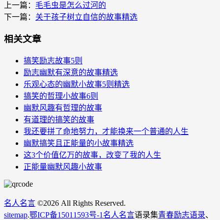
上一篇：
毛毛虫是怎么过河的
下一篇：
关于孩子树立自信的故事精选
相关文章
搞笑励志故事5则
励志幽默有深意的故事精选
乐观心态的幽默小故事5则精选
搞笑的哲理小故事6则
幽默风趣有哲理的故事
有道理的搞笑的故事
我还要拼了命地努力，才能换来一个普通的人生
幽默搞笑且正能量的小故事精选
这3个价值亿万的故事，改变了我的人生
正能量幽默风趣小故事
名人名言
©
2026 All Rights Reserved.
sitemap
.
鄂ICP备15011593号-1
名人名言
语录集
青春励志语录
、