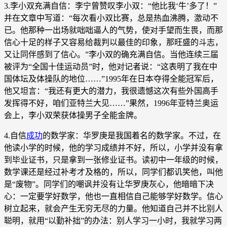
3.李小双充满自信：李宁曾赞叹李小双：“他比我‘牛’多了！”
并在文章中写道：“每次看小双比赛，总是热血沸腾，激动不
已。他那种一出场就咄咄逼人的气势，使对手望而生畏，而那
信心十足的样子又容易给裁判以最佳的印象，那旺盛的斗志，
又让同伴感到了信心。”李小双的确充满自信。当他连续三届
被评为“全国十佳运动员”时，他对记者说：“这表明了我在中
国体坛及体操队的地位……”1995年在日本夺得全能冠军后，
他又坦言：“我还有更大的潜力，我很遗憾这次有些外国高手
发挥得不好，咱们亚特兰大见……”果然，1996年亚特兰奥运
会上，李小双荣获体操男子全能金牌。
4.自信
成功
的数学家：华罗庚是我国着名的数学家。不过，在
他读小学的时候，他的学习成绩并不好，所以，小学并没有拿
到毕业证书，只是拿到一张修业证书。读初中一年级的时候，
数学课还是经过补考才及格的，所以，同学们都讥笑他，叫他
是“废物”。同学们的嘲讽并没有让华罗庚灰心，他暗暗下决
心：一定要学好数学，他也一直相信自己能够学好数学。信心
树立起来，就会产生无穷无尽的力量。他知道自己并不比别人
聪明，就用“以勤补拙”的办法：别人学习一小时，我就学习两