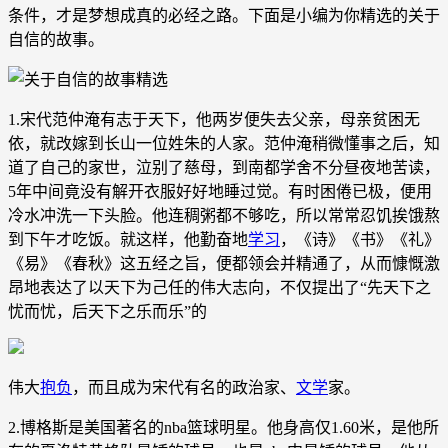
条件，才是梦想成真的必经之路。下面是小编为你精选的关于
自信的故事。
1.宋代范仲淹有志于天下，他两岁便失去父亲，母亲贫困无
依，就改嫁到长山一位姓朱的人家。范仲淹稍微懂事之后，知
道了自己的家世，泣别了慈母，到南都学舍不分昼夜地苦读，
5年中间竟没有解开衣服好好地睡过觉。有时困倦已极，便用
冷水冲洗一下头脸。他连稠粥都不够吃，所以常常忍饥挨饿熬
到下午才吃饭。就这样，他勤奋地
学习
，《诗》《书》《礼》
《易》《春秋》这五经之旨，便都领会并精通了，从而慷慨激
昂地表达了以天下为己任的伟大志向，不仅提出了“先天下之
忧而忧，后天下之乐而乐”的
伟大
抱负
，而且成为宋代有名的政治家、
文学
家。
2.博格斯是美国著名的nba篮球明星。他身高仅1.60米，是他所