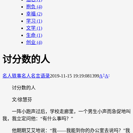
抱负
(4)
幸福
(2)
学习
(1)
文学
(1)
生命
(1)
创业
(4)
讨分数的人
+
-
名人轶事
名人名言语录
2019-11-15 19:19:08
1399
A
A
讨分数的人
文/徐慧芬
一阵小跑声过后，学校走廊里，一个男生小声而急促地叫
我，我立定问他：“有什么事吗？”
他期期艾艾地说：“我——我能到你的办公室去说吗？”我