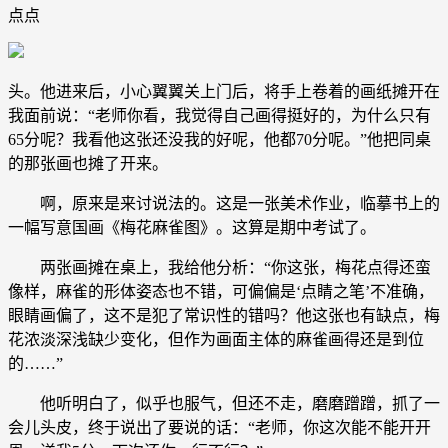
点点
头。他进来后，小心翼翼关上门后，将手上卷着的画纸摊开在
我面前说：“老师你看，我觉得自己画得挺好的，为什么只有
65分呢？我看他这张还没我的好呢，他都70分呢。”他把同桌
的那张画也摊了开来。
啊，原来是来讨说法的。这是一张美术作业，临摹书上的
一幅写意国画《梅花麻雀图》。这算是期中考试了。
两张画摊在桌上，我给他分析：“你这张，梅花点得还蛮
像样，麻雀的形体姿态也不错，可偏偏是‘点睛之笔’不准确，
眼睛画偏了，这不是犯了常识性的错吗？他这张也有缺点，梅
花浓淡深浅缺少变化，但作为画面主体的麻雀画得还是到位
的……”
他听明白了，似乎也服气，但还不走，磨磨蹭蹭，抓了一
会儿头皮，终于说出了要说的话：“老师，你这次能不能开开