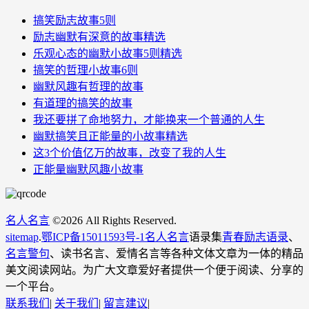
搞笑励志故事5则
励志幽默有深意的故事精选
乐观心态的幽默小故事5则精选
搞笑的哲理小故事6则
幽默风趣有哲理的故事
有道理的搞笑的故事
我还要拼了命地努力，才能换来一个普通的人生
幽默搞笑且正能量的小故事精选
这3个价值亿万的故事，改变了我的人生
正能量幽默风趣小故事
名人名言
©
2026 All Rights Reserved.
sitemap
.
鄂ICP备15011593号-1
名人名言
语录集
青春励志语录
、
名言警句
、读书名言、爱情名言等各种文体文章为一体的精品
美文阅读网站。为广大文章爱好者提供一个便于阅读、分享的
一个平台。
联系我们
|
关于我们
|
留言建议
|