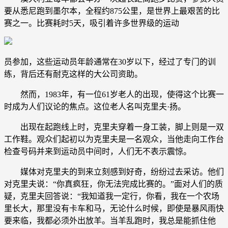
要从悉尼跑到墨尔本，全程约875公里，是世界上最艰苦的比
赛之一。比赛耗时5天，吸引着许多世界级的运动
员参加，这些运动员年龄通常在30岁以下，经过了专门的训
练，背后还有耐克这样的大公司资助。
然而，1983年，有一位61岁老人的出现，使得这个比赛一
时成为人们议论的焦点。这位老人名叫克里夫·扬。
出现在起跑线上时，克里夫穿着一身工装，脚上则是一双
工作鞋。观众们起初以为克里夫是一名观众，当他走向工作台
检查号码并来到运动员中间时，人们无不表示震惊。
媒体对克里夫的到来立刻感到好奇，纷纷过去采访。他们
对克里夫说：“你真疯狂，你无法完成比赛的。”面对人们的质
疑，克里夫回答说：“我知道我一定行，你看，我在一个农场
里长大，那里没有卡车和马，无论什么时候，即使是暴风雨快
要来临，我都必须外出放羊。当羊乱跑时，我总是能抓住他