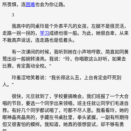
所畏惧，连
困难
也会为你让路。
3
我高中的同桌玲是个外表平凡的女孩，左腿不是很灵活，
走路一拐一拐的，
学习
成绩也很一般。为此，她很自卑，从来
不敢高声说话，连走路也是低着头。
有一次课间的时候，我听到她在小声地哼歌，简直如同黄
莺出谷一般婉转清亮。我说：“玲，你唱歌这么好听，如果去
比赛，肯定轰动全校。”
玲羞涩地笑着说：“我长得这么丑，上台肯定会吓死别
人。”
很快，元旦就到了，学校要搞晚会，我们班报了一个大合
唱的节目，要选一个同学出来领唱，班主任就让同学们毛遂自
荐。有好几个同学都试唱了，可都不尽人意。我看看玲，她的
眼神晶亮晶亮的，手藏在书桌肚里，拳头紧握，一副有所期待
但又很害怕的模样。我知道，她真的很想尝试，却不够有勇