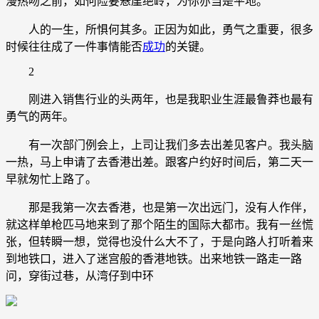
漫热吻之前，如何险要悬崖绝岭，为你亦当是平地。”
人的一生，所惧何其多。正因为如此，勇气之重要，很多
时候往往成了一件事情能否
成功
的关键。
2
刚进入销售行业的头两年，也是我职业生涯最鲁莽也最有
勇气的两年。
有一次部门例会上，上司让我们多去出差见客户。我头脑
一热，马上申请了去香港出差。跟客户约好时间后，第二天一
早就匆忙上路了。
那是我第一次去香港，也是第一次出远门，没有人作伴，
就这样单枪匹马地来到了那个陌生的国际大都市。我有一丝慌
张，但转瞬一想，觉得也没什么大不了，于是向路人打听着来
到地铁口，进入了迷宫般的香港地铁。出来地铁一路走一路
问，穿街过巷，从湾仔到中环