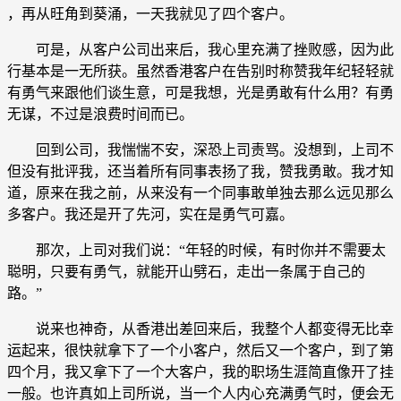
，再从旺角到葵涌，一天我就见了四个客户。
可是，从客户公司出来后，我心里充满了挫败感，因为此
行基本是一无所获。虽然香港客户在告别时称赞我年纪轻轻就
有勇气来跟他们谈生意，可是我想，光是勇敢有什么用？有勇
无谋，不过是浪费时间而已。
回到公司，我惴惴不安，深恐上司责骂。没想到，上司不
但没有批评我，还当着所有同事表扬了我，赞我勇敢。我才知
道，原来在我之前，从来没有一个同事敢单独去那么远见那么
多客户。我还是开了先河，实在是勇气可嘉。
那次，上司对我们说：“年轻的时候，有时你并不需要太
聪明，只要有勇气，就能开山劈石，走出一条属于自己的
路。”
说来也神奇，从香港出差回来后，我整个人都变得无比幸
运起来，很快就拿下了一个小客户，然后又一个客户，到了第
四个月，我又拿下了一个大客户，我的职场生涯简直像开了挂
一般。也许真如上司所说，当一个人内心充满勇气时，便会无