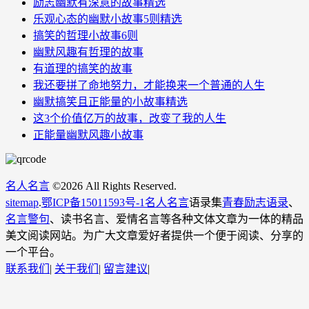
励志幽默有深意的故事精选
乐观心态的幽默小故事5则精选
搞笑的哲理小故事6则
幽默风趣有哲理的故事
有道理的搞笑的故事
我还要拼了命地努力，才能换来一个普通的人生
幽默搞笑且正能量的小故事精选
这3个价值亿万的故事，改变了我的人生
正能量幽默风趣小故事
名人名言
©
2026 All Rights Reserved.
sitemap
.
鄂ICP备15011593号-1
名人名言
语录集
青春励志语录
、
名言警句
、读书名言、爱情名言等各种文体文章为一体的精品
美文阅读网站。为广大文章爱好者提供一个便于阅读、分享的
一个平台。
联系我们
|
关于我们
|
留言建议
|