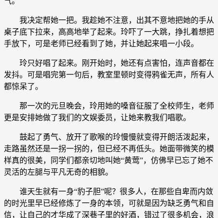
气。
我决定帮她一把。我趁她不注意，出其不意地把她的手从
桌子底下拉来，高高地举了起来。玲吓了一大跳，挣扎着想把
手放下，可是老师已经看到了她，并让她起来唱一小段。
玲只好唱了起来。刚开始时，她还有点害怕，连声音都在
发抖。可是唱完第一句后，教室里顿时变得鸦雀无声，所有人
都惊呆了。
那一次的元旦晚会，玲用她的嗓音征服了全校师生，老师
更是安排她做了我们的文娱委员，让她来教我们唱歌。
鼓起了勇气、放开了歌喉的玲慢慢就变得开朗活泼起来，
走路虽然还是一拐一拐的，但已经不再低头。她面带微笑的模
样真的很美，同学们都亲切地叫她“黄莺”，仿佛早已忘了她不
灵活的左腿与平凡无奇的相貌。
谁天生就有一身“豹子胆”呢？很多人，在那些自卑而内敛
的时光里早已经修炼了一身的本领，可就是因为缺乏勇气和自
信，让自己的才华成了深巷子里的好酒，错过了很多机会，浪