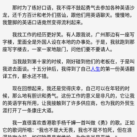
那时为了练好口语，我不得不鼓起勇气去参加各种英语沙
龙，还千方百计和老外们搭讪，跟他们用英语聊天。慢慢地，
我蹩脚的英语口语竟然变得流利起来。
我找工作的经历更好笑。有人跟我说，广州那边有一座写
字楼，里面全是外国人设在本地的办事处。于是，我就跑到那
座写字楼去，一家一家地敲门，问他们要不要请人。
当我敲到第十家的时候，刚好碰到他们的老板在，于是叫
我进去面谈。十五分钟后，我得到了自己
人生
的第一份英语翻
译工作，薪水还不错。
现在回想起来，我还是觉得庆幸，自己可以在年轻的时
候，那么地有胆识和勇气。这份工作的意义是非凡的，它让我
的英语学有所用，让我接触到了许多供应商，也为我的外贸生
涯打开了一条康庄大道。
我一直很喜欢香港歌手杨千嬅一首叫做《勇》的歌。正如
它的歌词所唱：“我也不是大无畏，我也不是不怕死，但在浪