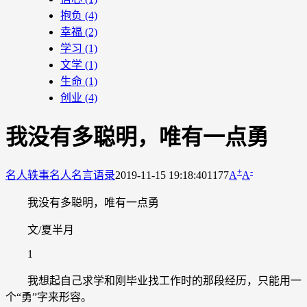
抱负
(4)
幸福
(2)
学习
(1)
文学
(1)
生命
(1)
创业
(4)
我没有多聪明，唯有一点勇
+
-
名人轶事
名人名言语录
2019-11-15 19:18:40
1177
A
A
我没有多聪明，唯有一点勇
文/夏半月
1
我想起自己求学和刚毕业找工作时的那段经历，只能用一
个“勇”字来形容。