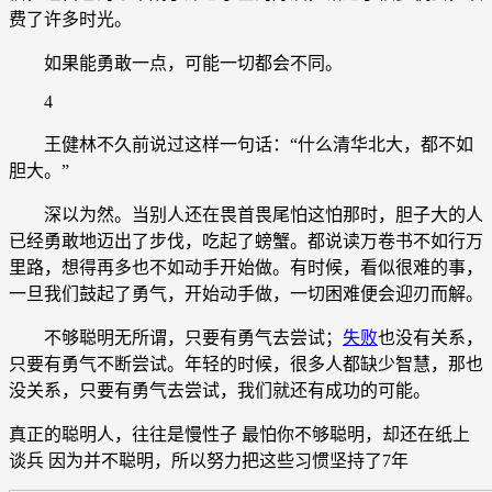
费了许多时光。
如果能勇敢一点，可能一切都会不同。
4
王健林不久前说过这样一句话：“什么清华北大，都不如
胆大。”
深以为然。当别人还在畏首畏尾怕这怕那时，胆子大的人
已经勇敢地迈出了步伐，吃起了螃蟹。都说读万卷书不如行万
里路，想得再多也不如动手开始做。有时候，看似很难的事，
一旦我们鼓起了勇气，开始动手做，一切困难便会迎刃而解。
不够聪明无所谓，只要有勇气去尝试；
失败
也没有关系，
只要有勇气不断尝试。年轻的时候，很多人都缺少智慧，那也
没关系，只要有勇气去尝试，我们就还有成功的可能。
真正的聪明人，往往是慢性子 最怕你不够聪明，却还在纸上
谈兵 因为并不聪明，所以努力把这些习惯坚持了7年