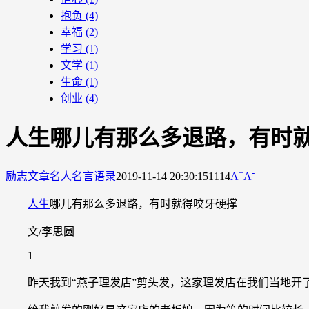
抱负
(4)
幸福
(2)
学习
(1)
文学
(1)
生命
(1)
创业
(4)
人生哪儿有那么多退路，有时
+
-
励志文章
名人名言语录
2019-11-14 20:30:15
1114
A
A
人生
哪儿有那么多退路，有时就得咬牙硬撑
文/李思圆
1
昨天我到“燕子理发店”剪头发，这家理发店在我们当地开了