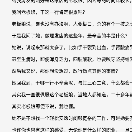
给我剪发的刚好是这家店的老板娘。因为等的时间比较长，
我问老板娘，干这一行肯定很累吧？
老板娘说，累也没有办法啊，人要糊口，总的有个一技之长
于是我问了她，做理发店的这些年，最辛苦的事是什么？
她说，说起来那就太多了，比如手干裂到出血，手臂酸痛到
甚至生病时，即便浑身乏力，四肢酸软，也要咬牙坚持给客
然后我又说，那你想没想过，改行做点其他的事情？
她回我到，干哪一行不辛苦呢，与其三心二意，什么都会干
其实我一直很佩服这个老板娘，当地人都知道，二十多年前
其实老板娘即便不说，我也懂。
她不是不想找一个轻松安逸时间够宽裕的工作，可是她要养
也许你也曾有这样的感受，无论你是什么样的职业，一旦工