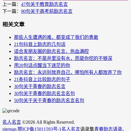
上一篇：
47句关于教育励志名言
下一篇：
90句关于高考前励志名言
相关文章
那些人生遭遇的难，都变成了我们的勇敢
21句抖音上励志的几句话
适合发朋友圈的励志名言，热血满腔
励志名言：不是井里没有水，而是你挖的不够深
用20句话点醒当下迷茫的你
励志名言：永远别放弃自己，哪怕所有人都放弃了你
21条抖音上比较励志的句子
30句关于青春的励志名言
30句关于青春的励志名言名句
50句关于关于青春的励志名言名句
名人名言
©
2026 All Rights Reserved.
sitemap
.
鄂ICP备15011593号-1
名人名言
语录集
青春励志语录
、