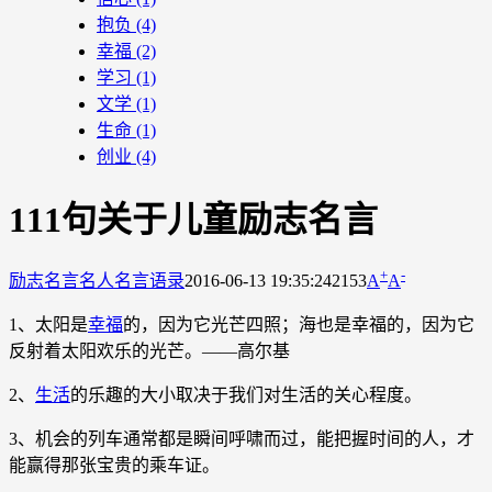
抱负
(4)
幸福
(2)
学习
(1)
文学
(1)
生命
(1)
创业
(4)
111句关于儿童励志名言
+
-
励志名言
名人名言语录
2016-06-13 19:35:24
2153
A
A
1、太阳是
幸福
的，因为它光芒四照；海也是幸福的，因为它
反射着太阳欢乐的光芒。——高尔基
2、
生活
的乐趣的大小取决于我们对生活的关心程度。
3、机会的列车通常都是瞬间呼啸而过，能把握时间的人，才
能赢得那张宝贵的乘车证。