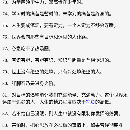
73、为学应须毕生力，攀高贵在少年时。
74、学习时的痛苦是暂时的，未学到的痛苦是终身的。
75、人生要成沉淀，要有定力，一个人定力不够会浮躁。
76、世界会向那些有目标和远见的人让路。
77、心急吃不了热汤圆。
78、有识有胆，有胆有识，知识与胆量是互相促进的。
79、世上没有绝望的处境，只有对处境绝望的人。
80、绊脚石乃是进身之阶。
81、对目标的渴望能让我们充满能量、充满动力。这个世界永
远属于追梦的人，人生的精彩程度取决于
抱负
的高低。
82、若不给自己设限，则人生中就没有限制你发挥的藩篱。
83、害怕时，把心思放在必须做的事情上，如果曾经彻底准