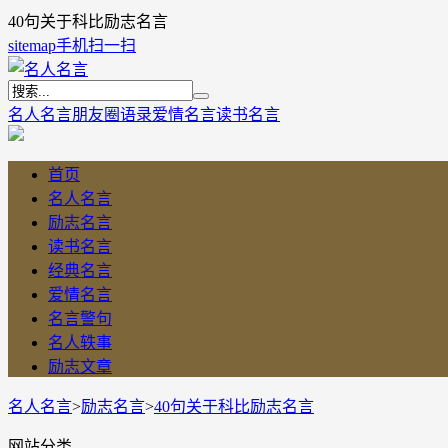
40句关于科比励志名言
sitemap
手机扫一扫
名人名言
朋友圈语录
爱情名言
读书名言
首页
名人名言
励志名言
读书名言
经典名言
爱情名言
名言警句
名人轶事
励志文章
名人名言
>
励志名言
>
40句关于科比励志名言
网站分类