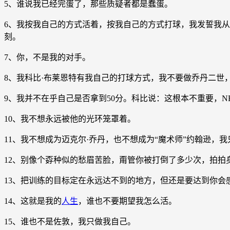
5、谁说我已经完蛋了，那些质疑者都是蠢蛋。
6、我按我自己的方式活着，按我自己的方式打球，我发誓我从
刻。
7、你，不是我的对手。
8、我科比·布莱恩特有我自己的打球方式，我不要做乔丹二世
9、我并不在乎自己是否拿到50分。科比说：这根本不重要，
10、我不想永远被他的光环笼罩着。
11、我不想成为迈克尔·乔丹，也不想成为“魔术师”约翰逊
12、别像个孬种似的愁眉苦脸，甭管你被打倒了多少次，拍拍
13、把训练的目标定在永远达不到的地方，但还是要达到你
14、这就是我的
人生
，谁也不要期望我怎么活。
15、谁也不是佐敦，我只做我自己。