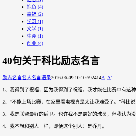
抱负
(4)
幸福
(2)
学习
(1)
文学
(1)
生命
(1)
创业
(4)
40句关于科比励志名言
+
-
励志名言
名人名言语录
2016-06-09 10:10:59
2414
A
A
1、我得到了祝福，因为我得到了祝福，我才能在比赛中有这
2、“不能上场比赛，在家里看电视真是太让我难受了。”科比
3、我是联盟最好的后卫。也许我不是最好的球员，但我认为
4、我不想和别人一样，即便这个别人：是乔丹。