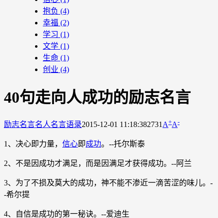
抱负
(4)
幸福
(2)
学习
(1)
文学
(1)
生命
(1)
创业
(4)
40句走向人成功的励志名言
+
-
励志名言
名人名言语录
2015-12-01 11:18:38
2731
A
A
1、决心即力量，
信心
即
成功
。--托尔斯泰
2、不是因成功才满足，而是因满足才获得成功。--阿兰
3、为了不损及莫大的成功，神不能不渗近一滴苦涩的味儿。-
-希尔提
4、自信是成功的第一秘诀。--爱迪生