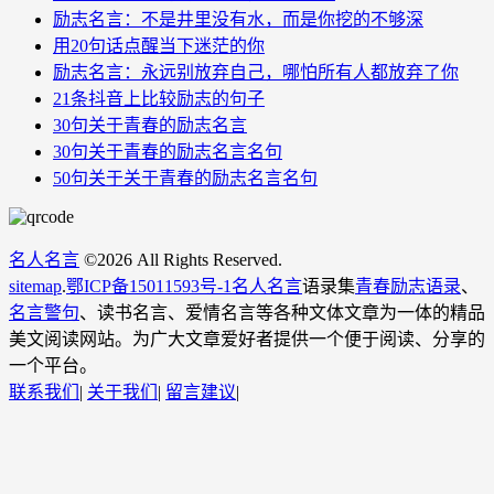
励志名言：不是井里没有水，而是你挖的不够深
用20句话点醒当下迷茫的你
励志名言：永远别放弃自己，哪怕所有人都放弃了你
21条抖音上比较励志的句子
30句关于青春的励志名言
30句关于青春的励志名言名句
50句关于关于青春的励志名言名句
名人名言
©
2026 All Rights Reserved.
sitemap
.
鄂ICP备15011593号-1
名人名言
语录集
青春励志语录
、
名言警句
、读书名言、爱情名言等各种文体文章为一体的精品
美文阅读网站。为广大文章爱好者提供一个便于阅读、分享的
一个平台。
联系我们
|
关于我们
|
留言建议
|