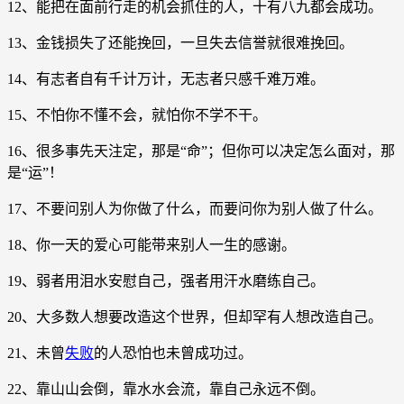
12、能把在面前行走的机会抓住的人，十有八九都会成功。
13、金钱损失了还能挽回，一旦失去信誉就很难挽回。
14、有志者自有千计万计，无志者只感千难万难。
15、不怕你不懂不会，就怕你不学不干。
16、很多事先天注定，那是“命”；但你可以决定怎么面对，那
是“运”！
17、不要问别人为你做了什么，而要问你为别人做了什么。
18、你一天的爱心可能带来别人一生的感谢。
19、弱者用泪水安慰自己，强者用汗水磨练自己。
20、大多数人想要改造这个世界，但却罕有人想改造自己。
21、未曾
失败
的人恐怕也未曾成功过。
22、靠山山会倒，靠水水会流，靠自己永远不倒。