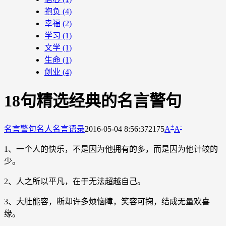
抱负
(4)
幸福
(2)
学习
(1)
文学
(1)
生命
(1)
创业
(4)
18句精选经典的名言警句
+
-
名言警句
名人名言语录
2016-05-04 8:56:37
2175
A
A
1、一个人的快乐，不是因为他拥有的多，而是因为他计较的
少。
2、人之所以平凡，在于无法超越自己。
3、大肚能容，断却许多烦恼障，笑容可掬，结成无量欢喜
缘。